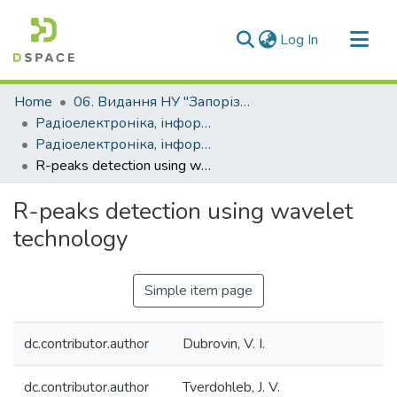
(current)
Log In
Communities & Collections
Home
06. Видання НУ "Запорізька політехніка"
All of DSpace
Радіоелектроніка, інформатика, управління (РІУ)
Радіоелектроніка, інформатика, управління - 2013, №2 (29)
Statistics
R-peaks detection using wavelet technology
R-peaks detection using wavelet
technology
Simple item page
dc.contributor.author
Dubrovin, V. I.
dc.contributor.author
Tverdohleb, J. V.