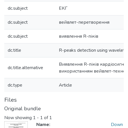
dc.subject
ЕКГ
dc.subject
вейвлет-перетворення
dc.subject
виявлення R-піків
dc.title
R-peaks detection using wavelet 
Виявлення R-піків кардіосигнал
dc.title.alternative
використанням вейвлет-техноло
dc.type
Article
Files
Original bundle
Now showing
1 - 1 of 1
Name:
Down