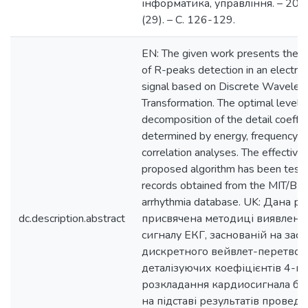
інформатика, управління. – 201
(29). – C. 126-129.
EN: The given work presents the 
of R-peaks detection in an electro
signal based on Discrete Wavelet
Transformation. The optimal level
decomposition of the detail coeffic
determined by energy, frequency a
correlation analyses. The effective
proposed algorithm has been teste
records obtained from the MIT/BI
arrhythmia database. UK: Дана р
dc.description.abstract
присвячена методиці виявлення
сигналу ЕКГ, заснованій на заст
дискретного вейвлет-перетвор
деталізуючих коефіцієнтів 4-го
розкладання кардиосигнала бу
на підставі результатів провед