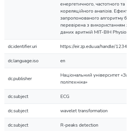
енергетичного, частотного та
кореляційного аналізів. Ефекти
запропонованого алгоритму бу
перевірена з використанням за
даних аритмій MIT-BIH Physione
dc.identifier.uri
https://eir.zp.edu.ua/handle/12
dc.language.iso
en
Національний університет «Зап
dc.publisher
політехніка»
dc.subject
ECG
dc.subject
wavelet transformation
dc.subject
R-peaks detection