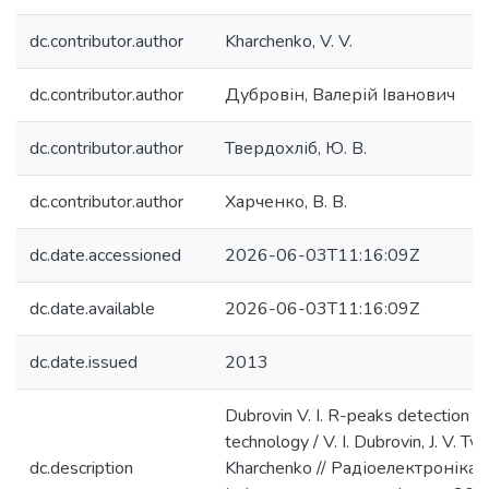
dc.contributor.author
Kharchenko, V. V.
dc.contributor.author
Дубровін, Валерій Іванович
dc.contributor.author
Твердохліб, Ю. В.
dc.contributor.author
Харченко, В. В.
dc.date.accessioned
2026-06-03T11:16:09Z
dc.date.available
2026-06-03T11:16:09Z
dc.date.issued
2013
Dubrovin V. I. R-peaks detection u
technology / V. I. Dubrovin, J. V. Tve
dc.description
Kharchenko // Радіоелектроніка,