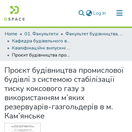
(current)
Log In
Communities & Collections
Home
01. Факультети
Факультет будівництва, архітектури та дизайну
All of DSpace
Кафедра будівельного виробництва та управління проєктами (Кафедра БВ та УП)
Кваліфікаційні випускні роботи здобувачів вищої освіти кафедри БВ та УП
Statistics
Проєкт будівництва промислової будівлі з системою стабілізації тиску коксового газу з використанням м’яких резервуарів-газгольдерів в м. Кам’янське
Проєкт будівництва промислової
будівлі з системою стабілізації
тиску коксового газу з
використанням м’яких
резервуарів-газгольдерів в м.
Кам’янське