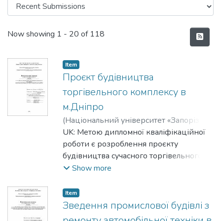
Recent Submissions
Now showing
1 - 20 of 118
Item
Проєкт будівництва
торгівельного комплексу в
м.Дніпро
(
Національний університет «Запорізька
політехніка»
UK: Метою дипломної кваліфікаційної
,
2026-06-25
)
Чорноус ,
Олександр Дмитрович
роботи є розроблення проєкту
;
Chornous ,
Oleksandr D.
будівництва сучасного торгівельного
комплексу в місті Дніпро, який
Show more
відповідає чинним будівельним
нормам, вимогам безпеки,
Item
енергоефективності та комфорту для
Зведення промислової будівлі з
відвідувачів і персоналу. Архітектурно-
ремонту автомобільної техніки в