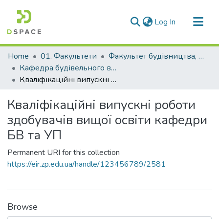
(current)
Log In
Communities & Collections
Home
01. Факультети
Факультет будівництва, архітектури та дизайну
All of DSpace
Кафедра будівельного виробництва та управління проєктами (Кафедра БВ та УП)
Кваліфікаційні випускні роботи здобувачів вищої освіти кафедри БВ та УП
Statistics
Кваліфікаційні випускні роботи
здобувачів вищої освіти кафедри
БВ та УП
Permanent URI for this collection
https://eir.zp.edu.ua/handle/123456789/2581
Browse