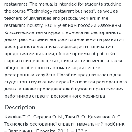
restaurants. The manual is intended for students studying
the course "Technology restaurant business", as well as
teachers of universities and practical workers in the
restaurant industry. RU: В учебном пособии изложены
классические темы курса «Технология ресторанного
дела», рассмотрены вопросы становления и развития
ресторанного дела; классификация и типизация
предприятий питания; общие приемы обработки
сырья в пищевых цехах; виды и стили меню, а также
общие особенности автоматизации систем
ресторанных хозяйств. Пособие предназначено для
студентов, изучающих курс «Технология ресторанного
дела», а также преподавателей вузов и практических
работников отрасли ресторанного хозяйства.
Description
Кукліна Т. С., Сердюк О. М., Ткач В. О., Камушков О. С.
Технологія ресторанної справи : навчальний посібник.
– Запоріжжя : Просвіта, 2011. – 132 с.