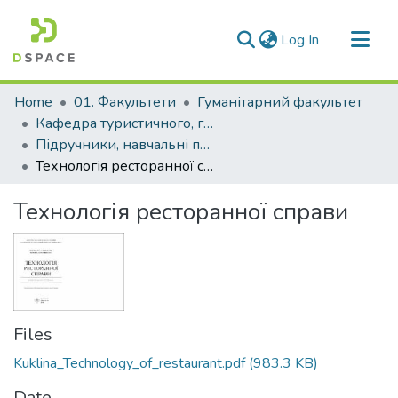
(current)
Log In
Communities & Collections
Home
01. Факультети
Гуманітарний факультет
All of DSpace
Кафедра туристичного, готельного та ресторанного бізнесу (Кафедра ТГ та РБ)
Підручники, навчальні посібники кафедри ТГ та РБ
Statistics
Технологія ресторанної справи
Технологія ресторанної справи
Files
Kuklina_Technology_of_restaurant.pdf
(983.3 KB)
Date