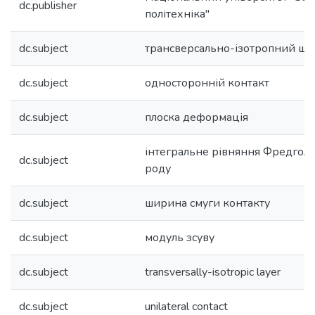
dc.publisher
політехніка"
dc.subject
трансверсально-ізотропний ша
dc.subject
односторонній контакт
dc.subject
плоска деформація
інтегральне рівняння Фредгол
dc.subject
роду
dc.subject
ширина смуги контакту
dc.subject
модуль зсуву
dc.subject
transversally-isotropic layer
dc.subject
unilateral contact