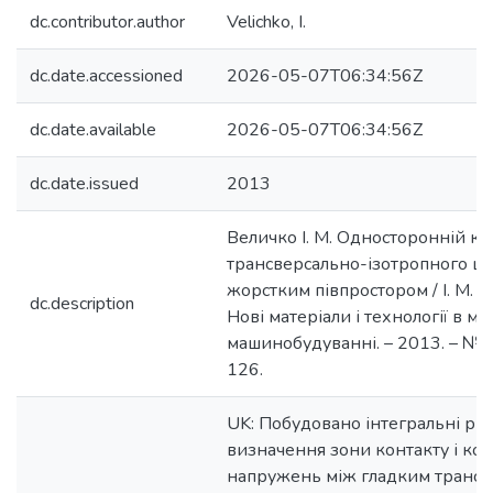
dc.contributor.author
Velichko, I.
dc.date.accessioned
2026-05-07T06:34:56Z
dc.date.available
2026-05-07T06:34:56Z
dc.date.issued
2013
Величко І. М. Односторонній ко
трансверсально-ізотропного ша
жорстким півпростором / І. М. В
dc.description
Нові матеріали і технології в мет
машинобудуванні. – 2013. – № 1.
126.
UK: Побудовано інтегральні рі
визначення зони контакту і ко
напружень між гладким трансв