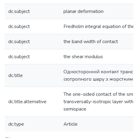
dc.subject
planar deformation
dc.subject
Fredholm integral equation of the fi
dc.subject
the band width of contact
dc.subject
the shear modulus
Односторонній контакт трансв
dc.title
ізотропного шару з жорстким п
The one-sided contact of the smo
dc.title.alternative
transversally-isotropic layer with t
semispace
dc.type
Article