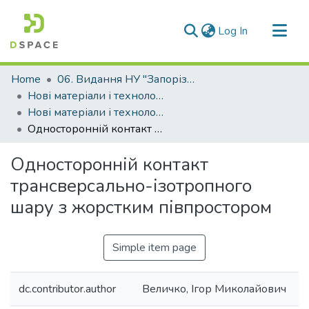
(current)
Log In
Communities & Collections
Home
06. Видання НУ "Запорізька політехніка"
All of DSpace
Нові матеріали і технологіі в металургії та машинобудуванні (НМТ)
Нові матеріали і технології в металургії та машинобудуванні - 2013, №1
Statistics
Односторонній контакт трансверсально-ізотропного шару з жорстким півпростором
Односторонній контакт
трансверсально-ізотропного
шару з жорстким півпростором
Simple item page
dc.contributor.author
Величко, Ігор Миколайович