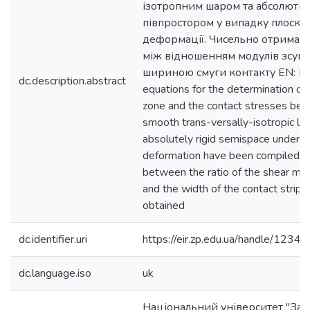
ізотропним шаром та абсолютн
півпростором у випадку плоскої
деформації. Чисельно отримано
між відношенням модулів зсуву
шириною смуги контакту EN: Int
dc.description.abstract
equations for the determination of 
zone and the contact stresses be
smooth trans-versally-isotropic la
absolutely rigid semispace under t
deformation have been compiled. R
between the ratio of the shear mod
and the width of the contact strip 
obtained
dc.identifier.uri
https://eir.zp.edu.ua/handle/12
dc.language.iso
uk
Національний університет "Зап