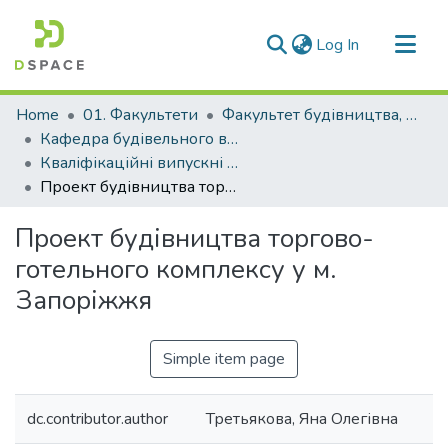
(current)
Log In
Communities & Collections
Home
01. Факультети
Факультет будівництва, архітектури та дизайну
All of DSpace
Кафедра будівельного виробництва та управління проєктами (Кафедра БВ та УП)
Кваліфікаційні випускні роботи здобувачів вищої освіти кафедри БВ та УП
Statistics
Проект будівництва торгово-готельного комплексу у м. Запоріжжя
Проект будівництва торгово-
готельного комплексу у м.
Запоріжжя
Simple item page
dc.contributor.author
Третьякова, Яна Олегівна