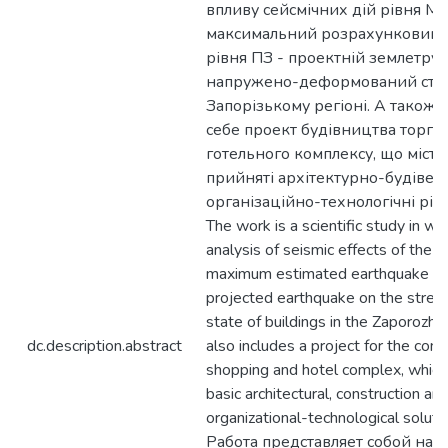
впливу сейсмічних дій рівня МР
максимальний розрахунковий з
рівня ПЗ - проектній землетрус
напружено-деформований стан
Запорізькому регіоні. А також 
себе проект будівництва торго
готельного комплексу, що місти
прийняті архітектурно-будівель
організаційно-технологічні ріш
The work is a scientific study in wh
analysis of seismic effects of the 
maximum estimated earthquake an
projected earthquake on the stress
state of buildings in the Zaporozhye
dc.description.abstract
also includes a project for the cons
shopping and hotel complex, which
basic architectural, construction an
organizational-technological soluti
Работа представляет собой нау