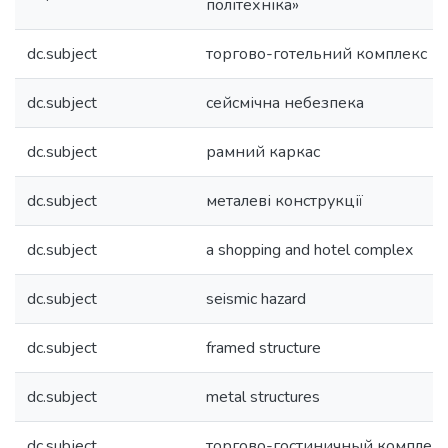
політехніка»
dc.subject
торгово-готельний комплекс
dc.subject
сейсмічна небезпека
dc.subject
рамний каркас
dc.subject
металеві конструкції
dc.subject
a shopping and hotel complex
dc.subject
seismic hazard
dc.subject
framed structure
dc.subject
metal structures
dc.subject
торгово-гостиничный комплекс