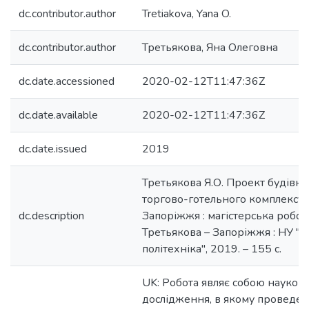
dc.contributor.author
Tretiakova, Yana O.
dc.contributor.author
Третьякова, Яна Олеговна
dc.date.accessioned
2020-02-12T11:47:36Z
dc.date.available
2020-02-12T11:47:36Z
dc.date.issued
2019
Третьякова Я.О. Проект будівн
торгово-готельного комплексу у
dc.description
Запоріжжя : магістерська робота
Третьякова – Запоріжжя : НУ "З
політехніка", 2019. – 155 с.
UK: Робота являє собою науков
дослідження, в якому проведен