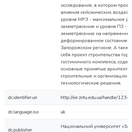
исследование, в котором прове
влияния сейсмических воздейс
уровня МРЗ - максимальное ра
землетрясение и уровня ПЗ - 
землетрясение на напряженно
деформированное состояние з
Запорожском регионе. А также
себя проект строительства торг
гостиничного комплекса, соде
основные принятые архитекту
строительные и организацион
технологические решения.
dc.identifier.uri
http://eir.zntu.edu.ua/handle/12
dc.language.iso
uk
Національний університет «Зап
dc.publisher