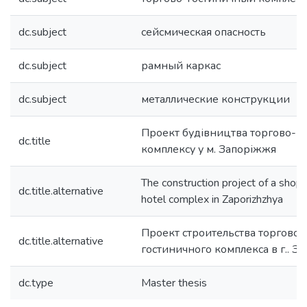
dc.subject
сейсмическая опасность
dc.subject
рамный каркас
dc.subject
металлические конструкции
Проект будівництва торгово-г
dc.title
комплексу у м. Запоріжжя
The construction project of a shop
dc.title.alternative
hotel complex in Zaporizhzhya
Проект строительства торгово-
dc.title.alternative
гостиничного комплекса в г.. З
dc.type
Master thesis