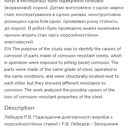
котрі в експлуатації були підвержені точковій
(виразковій) корозії. Деталі виготовлені з однієї марки
сталі, експлуатувалися в одних умовах, конструктивно
розміщені одна біля одної, проявляли різну стійкість
до корозії. В роботі було проведено аналіз можливих
причин втрати сталі своїх корозійностійких
властивостей.
EN: The purpose of the study was to identify the causes of
corrosion of parts made of corrosion-resistant steels, which
in operation were exposed to pitting (ulcer) corrosion. The
parts were made of the same grade of steel, operated in
the same conditions, and were structurally located next to
each other, but they showed different resistance to
corrosion. The work analyzed the possible causes of the
loss of corrosion-resistant properties of the steel.
Description
Лебедєв Р.В. Підвищення довговічності виробів з
корозійностійких сталей / Р.В. Лебедєв – Запоріжжя: