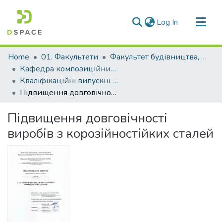
(current)
Log In
Communities & Collections
Home
01. Факультети
Факультет будівництва, архітектури та дизайну
All of DSpace
Кафедра композиційних матеріалів, хімії та технологій (Кафедра КМХ та Т)
Кваліфікаційні випускні роботи здобувачів вищої освіти кафедри КМХ та Т
Statistics
Підвищення довговічності виробів з корозійностійких сталей
Підвищення довговічності
виробів з корозійностійких сталей