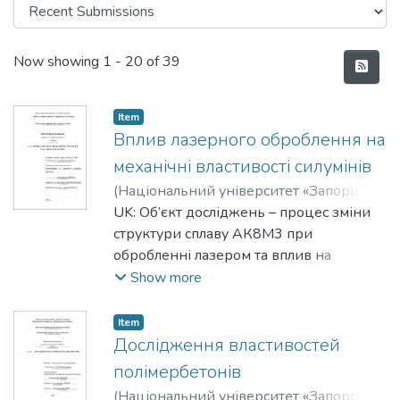
Recent Submissions
Now showing
1 - 20 of 39
Item
Вплив лазерного оброблення на
механічні властивості силумінів
(
Національний університет «Запорізька
політехніка»
UK: Об’єкт досліджень – процес зміни
,
2025
)
Московченко, Євген
Романович
структури сплаву АК8М3 при
;
Moskovchenko, Yevgen
обробленні лазером та вплив на
механічні властивості.
Show more
Предмет дослідження – структура,
твердість та шорсткість поверхні сплаву
Item
АК8М3 при різному вмісті заліза.
Дослідження властивостей
Мета роботи – дослідити структурні
полімербетонів
зміни та зміни механічних властивостей
(
Національний університет «Запорізька