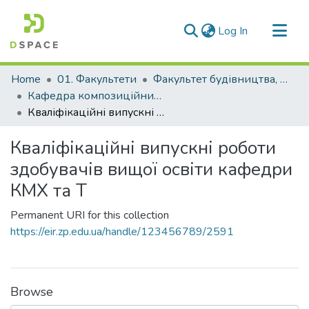
(current)
Log In
Communities & Collections
Home
01. Факультети
Факультет будівництва, архітектури та дизайну
All of DSpace
Кафедра композиційних матеріалів, хімії та технологій (Кафедра КМХ та Т)
Кваліфікаційні випускні роботи здобувачів вищої освіти кафедри КМХ та Т
Statistics
Кваліфікаційні випускні роботи
здобувачів вищої освіти кафедри
КМХ та Т
Permanent URI for this collection
https://eir.zp.edu.ua/handle/123456789/2591
Browse