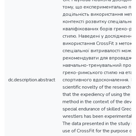
тому, що експериментально пі
доцільність використання метод
контексті розвитку спеціальної
кваліфікованих борів греко-ри
стилю. Наведені у дослідженні
використання CrossFit з метою
спеціальної витривалості можн
рекомендувати для впровадже
навчально-тренувальний проце
греко-римського стилю на етап
dc.description.abstract
спортивного вдосконалення. EN
scientific novelty of the research lie
that the expediency of using the C
method in the context of the deve
special endurance of skilled Grec
wrestlers has been experimentally
The data presented in the study re
use of CrossFit for the purpose of