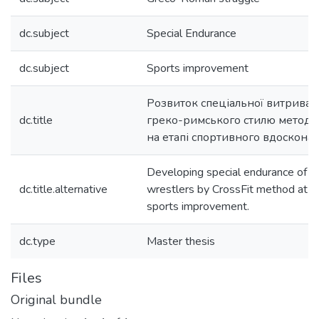
dc.subject
Special Endurance
dc.subject
Sports improvement
Розвиток спеціальної витривало
dc.title
греко-римського стилю методо
на етапі спортивного вдосконал
Developing special endurance of
dc.title.alternative
wrestlers by CrossFit method at t
sports improvement.
dc.type
Master thesis
Files
Original bundle