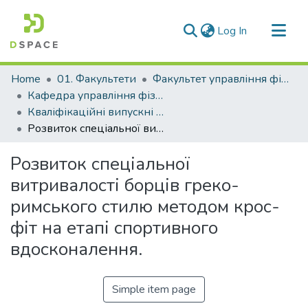
(current)
Log In
Communities & Collections
Home
01. Факультети
Факультет управління фізичною культурою та спортом
All of DSpace
Кафедра управління фізичною культурою та спортом (Кафедра УФК та С)
Кваліфікаційні випускні роботи здобувачів вищої освіти кафедри УФК та С
Statistics
Розвиток спеціальної витривалості борців греко-римського стилю методом крос-фіт на етапі спортивного вдосконалення.
Розвиток спеціальної
витривалості борців греко-
римського стилю методом крос-
фіт на етапі спортивного
вдосконалення.
Simple item page