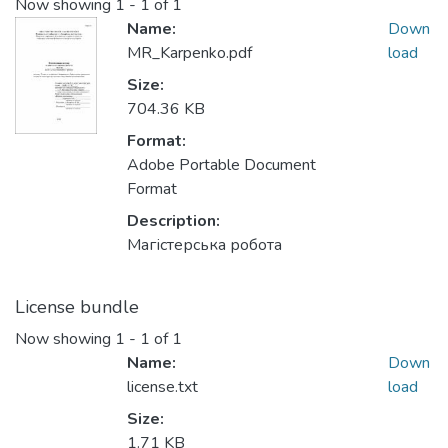
Now showing
1 - 1 of 1
Name:
Down
MR_Karpenko.pdf
load
Size:
704.36 KB
Format:
Adobe Portable Document
Format
Description:
Магістерська робота
License bundle
Now showing
1 - 1 of 1
Name:
Down
license.txt
load
Size:
1.71 KB