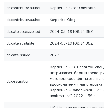
dc.contributor.author
Карпенко, Олег Олегович
dc.contributor.author
Karpenko, Oleg
dc.date.accessioned
2024-03-19T08:14:35Z
dc.date.available
2024-03-19T08:14:35Z
dc.date.issued
2022
Карпенко О.О. Розвиток спеціа
витривалості борців греко-рим
методом крос-фіт на етапі спо
dc.description
вдосконалення: магістерська роб
Карпенко – Запоріжжя: НУ "Зап
політехніка", 2022. – 59 с.
UK: Наукова новизна досліджен