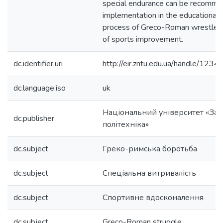
special endurance can be recomme
implementation in the educational a
process of Greco-Roman wrestlers
of sports improvement.
dc.identifier.uri
http://eir.zntu.edu.ua/handle/12
dc.language.iso
uk
Національний університет «Зап
dc.publisher
політехніка»
dc.subject
Греко-римська боротьба
dc.subject
Спеціальна витривалість
dc.subject
Спортивне вдосконалення
dc.subject
Greco-Roman struggle