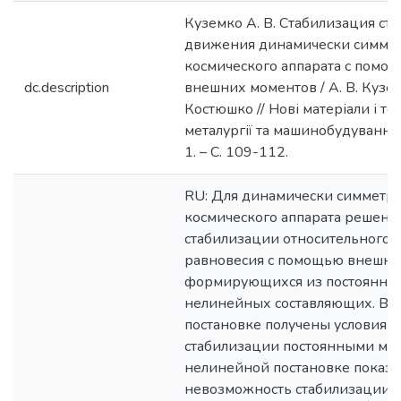
Куземко А. В. Стабилизация ст
движения динамически симме
космического аппарата с помо
dc.description
внешних моментов / А. В. Куземк
Костюшко // Нові матеріали і тех
металургії та машинобудуванні.
1. – С. 109-112.
RU: Для динамически симметр
космического аппарата решена 
стабилизации относительного 
равновесия с помощью внешни
формирующихся из постоянны
нелинейных составляющих. В 
постановке получены условия
стабилизации постоянными мо
нелинейной постановке показа
невозможность стабилизации