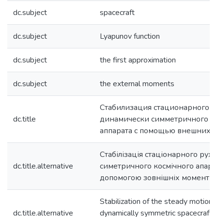
dc.subject
spacecraft
dc.subject
Lyapunov function
dc.subject
the first approximation
dc.subject
the external moments
Стабилизация стационарного 
dc.title
динамически симметричного к
аппарата с помощью внешних 
Стабілізація стаціонарного рух
dc.title.alternative
симетричного космічного апара
допомогою зовнішніх моментів
Stabilization of the steady motion 
dc.title.alternative
dynamically symmetric spacecraft w