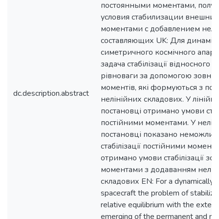
постоянными моментами, полу
условия стабилизации внешни
моментами с добавлением нел
составляющих UK: Для динаміч
симетричного космічного апара
задача стабілізації відносного
рівноваги за допомогою зовніш
моментів, які формуються з пост
dc.description.abstract
нелінійних складових. У лінійні
постановці отримано умови стаб
постійними моментами. У нелін
постановці показано неможливі
стабілізації постійними момент
отримано умови стабілізації зо
моментами з додаванням нелін
складових EN: For a dynamically 
spacecraft the problem of stabiliza
relative equilibrium with the extern
emerging of the permanent and non