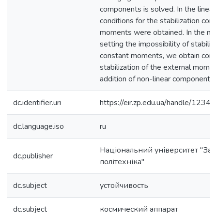
components is solved. In the linear
conditions for the stabilization con
moments were obtained. In the non
setting the impossibility of stabiliz
constant moments, we obtain condi
stabilization of the external mome
addition of non-linear components
dc.identifier.uri
https://eir.zp.edu.ua/handle/12
dc.language.iso
ru
Національний університет "Зап
dc.publisher
політехніка"
dc.subject
устойчивость
dc.subject
космический аппарат