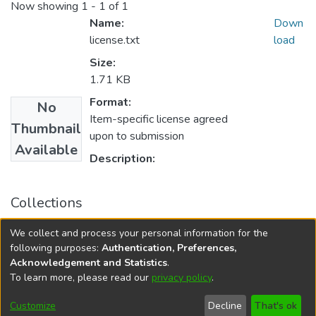
Now showing
1 - 1 of 1
Name:
Down
license.txt
load
Size:
1.71 KB
Format:
No
Item-specific license agreed
Thumbnail
upon to submission
Available
Description:
Collections
Нові матеріали і технології в металургії та
We collect and process your personal information for the
машинобудуванні - 2013, №1
following purposes:
Authentication, Preferences,
Acknowledgement and Statistics
.
To learn more, please read our
privacy policy
.
DSpace software
copyright © 2002-2026
LYRASIS
Cookie
Privacy
End User
Send
Customize
Decline
That's ok