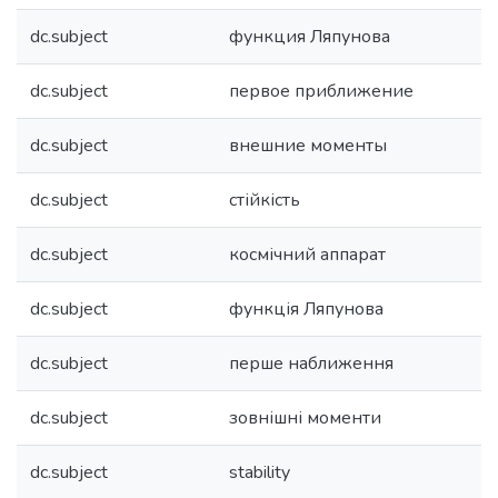
dc.subject
функция Ляпунова
dc.subject
первое приближение
dc.subject
внешние моменты
dc.subject
стійкість
dc.subject
космічний аппарат
dc.subject
функція Ляпунова
dc.subject
перше наближення
dc.subject
зовнішні моменти
dc.subject
stability