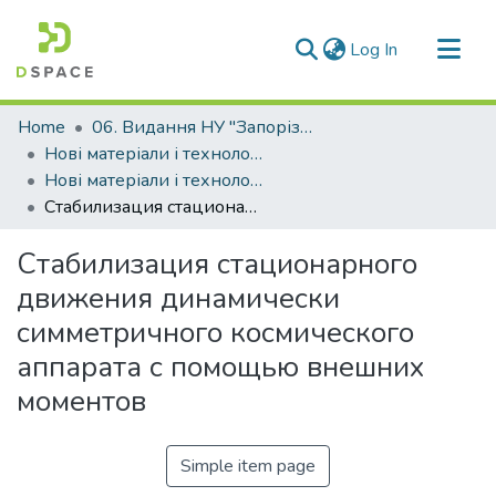
(current)
Log In
Communities & Collections
Home
06. Видання НУ "Запорізька політехніка"
All of DSpace
Нові матеріали і технологіі в металургії та машинобудуванні (НМТ)
Нові матеріали і технології в металургії та машинобудуванні - 2013, №1
Statistics
Стабилизация стационарного движения динамически симметричного космического аппарата с помощью внешних моментов
Стабилизация стационарного
движения динамически
симметричного космического
аппарата с помощью внешних
моментов
Simple item page