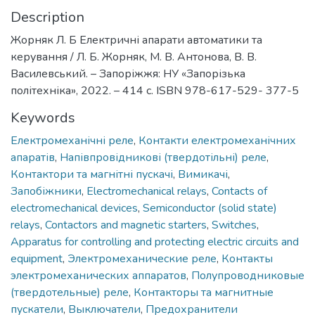
Description
Жорняк Л. Б Електричні апарати автоматики та
керування / Л. Б. Жорняк, М. В. Антонова, В. В.
Василевський. – Запоріжжя: НУ «Запорізька
політехніка», 2022. – 414 с. ISBN 978-617-529- 377-5
Keywords
Електромеханічні реле
,
Контакти електромеханічних
апаратів
,
Напівпровідникові (твердотільні) реле
,
Контактори та магнітні пускачі
,
Вимикачі
,
Запобіжники
,
Electromechanical relays
,
Contacts of
electromechanical devices
,
Semiconductor (solid state)
relays
,
Contactors and magnetic starters
,
Switches
,
Apparatus for controlling and protecting electric circuits and
equipment
,
Электромеханические реле
,
Контакты
электромеханических аппаратов
,
Полупроводниковые
(твердотельные) реле
,
Контакторы та магнитные
пускатели
,
Выключатели
,
Предохранители