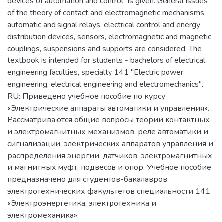
devices of automation and control" is given. General issues
of the theory of contact and electromagnetic mechanisms,
automatic and signal relays, electrical control and energy
distribution devices, sensors, electromagnetic and magnetic
couplings, suspensions and supports are considered. The
textbook is intended for students - bachelors of electrical
engineering faculties, specialty 141 "Electric power
engineering, electrical engineering and electromechanics".
RU: Приведено учебное пособие по курсу
«Электрические аппараты автоматики и управления».
Рассматриваются общие вопросы теории контактных
и электромагнитных механизмов, реле автоматики и
сигнализации, электрических аппаратов управления и
распределения энергии, датчиков, электромагнитных
и магнитных муфт, подвесов и опор. Учебное пособие
предназначено для студентов-бакалавров
электротехнических факультетов специальности 141
«Электроэнергетика, электротехника и
электромеханика».