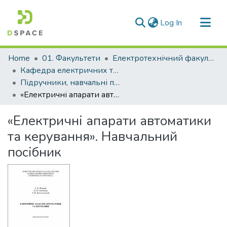
(current)
Log In
Communities & Collections
Home
01. Факультети
Електротехнічний факультет
All of DSpace
Кафедра електричних та електронних апаратів (Кафедра Е та ЕА)
Підручники, навчальні посібники кафедри Е та ЕА
Statistics
«Електричні апарати автоматики та керування». Навчальний посібник
«Електричні апарати автоматики
та керування». Навчальний
посібник