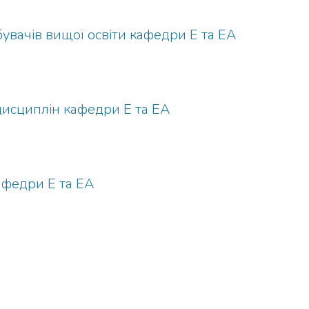
бувачів вищої освіти кафедри Е та ЕА
исциплін кафедри Е та ЕА
афедри Е та ЕА