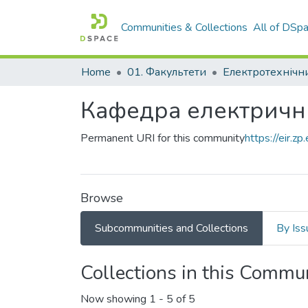
Communities & Collections
All of DSp
Home
01. Факультети
Кафедра електрични
Permanent URI for this community
https://eir.
Browse
Subcommunities and Collections
By Iss
Collections in this Commu
Now showing
1 - 5 of 5