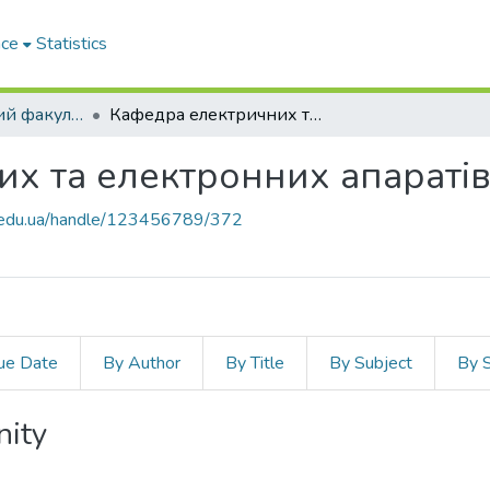
ace
Statistics
Електротехнічний факультет
Кафедра електричних та електронних апаратів (Кафедра Е та ЕА)
х та електронних апаратів
zp.edu.ua/handle/123456789/372
ue Date
By Author
By Title
By Subject
By 
nity