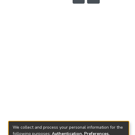
We collect and process your personal information for the
following purposes:
Authentication, Preferences,