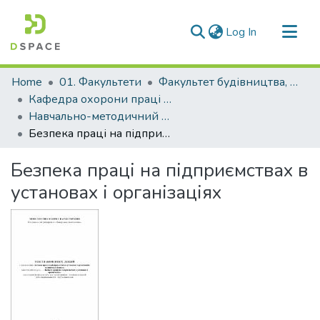
(current)
Log In
Communities & Collections
Home
01. Факультети
Факультет будівництва, архітектури та дизайну
All of DSpace
Кафедра охорони праці і навколишнього середовища (Кафедра ОП і НС)
Навчально-методичний комплекс дисциплін кафедри ОП і НС
Statistics
Безпека праці на підприємствах в установах і організаціях
Безпека праці на підприємствах в
установах і організаціях