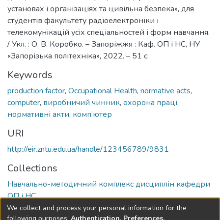
установах і організаціях та цивільна безпека», для
студентів факультету радіоелектроніки і
телекомунікацій усіх спеціальностей і форм навчання.
/ Укл. : О. В. Коробко. – Запоріжжя : Каф. ОП і НС, НУ
«Запорізька політехніка», 2022. – 51 с.
Keywords
production factor
,
Occupational Health
,
normative acts
,
computer
,
виробничий чинник
,
охорона праці
,
нормативні акти
,
комп’ютер
URI
http://eir.zntu.edu.ua/handle/123456789/9831
Collections
Навчально-методичний комплекс дисциплін кафедри
ОП і НС
We collect and process your personal information for the
Full item page
following purposes:
Authentication, Preferences,