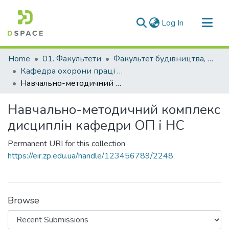
(current)
Log In
Communities & Collections
Home
01. Факультети
Факультет будівництва, архітектури та дизайну
All of DSpace
Кафедра охорони праці і навколишнього середовища (Кафедра ОП і НС)
Навчально-методичний комплекс дисциплін кафедри ОП і НС
Statistics
Навчально-методичний комплекс
дисциплін кафедри ОП і НС
Permanent URI for this collection
https://eir.zp.edu.ua/handle/123456789/2248
Browse