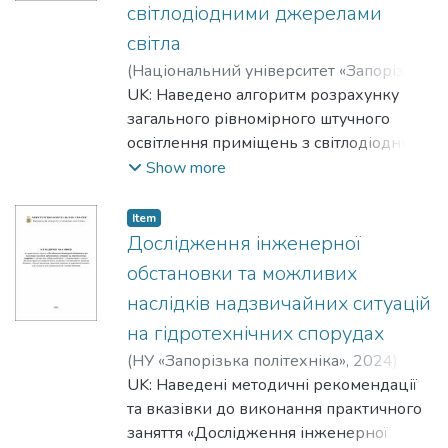
світлодіодними джерелами
enterprises in institutions and organizations
світла
and civil security",
"Protection of the population, territories,
(
Національний університет «Запорізька
environment and industrial safety"
політехніка»
UK: Наведено алгоритм розрахунку
,
2024
)
Шмирко, Віра
Іванівна
загального рівномірного штучного
;
Shmyrko, Vera
;
Коробко,
Олександр Віктрович
освітлення приміщень з світлодіодними
;
Korobko,
Aleksander
джерелами світла
;
Троян, Юлія Іванівна
;
Trojan,
Show more
Juliia
EN: The algorithm for calculating the general
uniform artificial lighting of rooms with LED
Item
light sources is presented
Дослідження інженерної
обстановки та можливих
наслідків надзвичайних ситуацій
на гідротехнічних спорудах
(
НУ «Запорізька політехніка»
,
2024
)
Журавель, Микола Олексійович
UK: Наведені методичні рекомендації
;
Zhuravel, Mykola
та вказівки до виконання практичного
;
Журавель, Сергій
Миколайович
заняття «Дослідження інженерної
;
Zhuravel, Serhei
;
Якімцов,