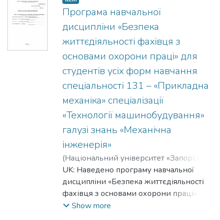
Програма навчальної
дисципліни «Безпека
життєдіяльності фахівця з
основами охорони праці» для
студентів усіх форм навчання
спеціальності 131 – «Прикладна
механіка» спеціалізації
«Технології машинобудування»
галузі знань «Механічна
інженерія»
(
Національний університет «Запорізька
політехніка»
UK: Наведено програму навчальної
,
2024
)
Журавель, Микола
Олексійович
дисципліни «Безпека життєдіяльності
;
Zhuravel, Mykola O.
;
Скуйбіда, Олена Леонідівна
фахівця з основами охорони праці»
;
Skuybida,
Olena L.
EN: The program of the academic discipline
;
Петрищев, Артем
Show more
Станіславович
"Safety of a specialist's life with the basics
;
Petryshchev, Artem S.