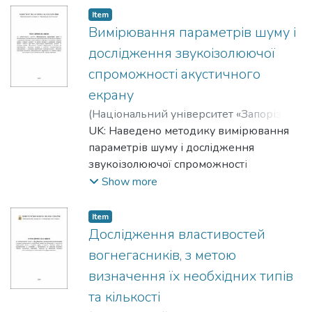
of labor protection"
Item
Вимірювання параметрів шуму і
дослідження звукоізолюючої
спроможності акустичного
екрану
(
Національний університет «Запорізька
політехніка»
UK: Наведено методику вимірювання
,
2025
)
Петрищев Артем
Станіславович
параметрів шуму і дослідження
;
Petryshchev Artem
;
Шмирко Віра Іванівна
звукоізолюючої спроможності
;
Shmyrco Vira
;
Журавель, Сергій Миколайович
акустичного екрану до лабораторного
;
Show more
Zhuravel, Serhei
заняття з дисциплін «Безпека
життєдіяльності фахівця з основами
Item
охорони праці», «Захист здоров’я та
Дослідження властивостей
життя людини з основами охорони
вогнегасників, з метою
праці», «Захист життєвого середовища
визначення їх необхідних типів
перебування людини та охорона
та кількості
праці», «Технології здоров’я