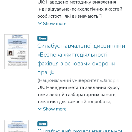
політехніка»
UK: Наведено методику виявлення
,
2026
)
Коробко, Олександр
Віктрович
індивідуально-психологічних якостей
;
Korobko, Oleksander
;
Троян,
Юлія Іванівна
особистості, які визначають її
;
Troian, Yuliia
психологічну захищеність
Show more
EN: The method of revealing individual
psychological qualities of the personality
Item
which define its psychological protection is
Силабус навчальної дисципліни
resulted
«Безпека життєдіяльності
фахівця з основами охорони
праці»
(
Національний університет «Запорізька
політехніка»
UK: Наведені мета та завдання курсу,
,
2026
)
Шмирко, Віра
Іванівна
теми лекцій і лабораторних занять,
;
Shmyrko, Vera
тематика для самостійної роботи,
критерії оцінювання якості навчання,
Show more
методичне забезпечення,
рекомендована література та
Item
інформаційні ресурси для навчальної
Силабус вибіркової навчальної