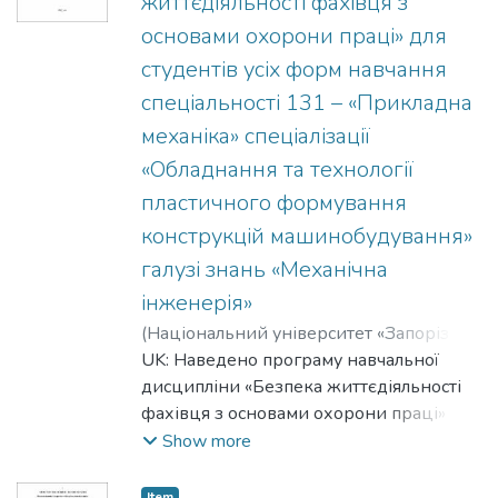
життєдіяльності фахівця з
організаціях та цивільна безпека»
основами охорони праці» для
EN: The course goals and objectives,
lecture and laboratory topics, and topics for
студентів усіх форм навчання
independent work are given, criteria for
спеціальності 131 – «Прикладна
assessing the quality of training,
механіка» спеціалізації
methodological support, recommended
«Обладнання та технології
literature and information resources for the
academic discipline «Occupational safety at
пластичного формування
enterprises, institutions and organizations
конструкцій машинобудування»
and civil security»
галузі знань «Механічна
інженерія»
(
Національний університет «Запорізька
політехніка»
UK: Наведено програму навчальної
,
2024
)
Журавель, Микола
Олексійович
дисципліни «Безпека життєдіяльності
;
Zhuravel, Mykola O.
;
Скуйбіда, Олена Леонідівна
фахівця з основами охорони праці»
;
Skuybida,
Olena L.
EN: The program of the academic discipline
;
Петрищев, Артем
Show more
Станіславович
"Safety of a specialist's life with the basics
;
Petryshchev, Artem S.
of labor protection"
Item