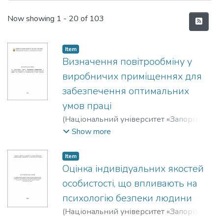
Recent Submissions
Now showing
1 - 20 of 103
Item
Визначення повітрообміну у
виробничих приміщеннях для
забезпечення оптимальних
умов праці
(
Національний університет «Запорізька
політехніка»
,
2026
)
Нестеров,
Show more
Олександр Васильович
;
Nesterov, O. V.
;
Скуйбіда, Олена Леонідівна
;
Skuibida, O.
Item
L.
Оцінка індивідуальних якостей
особистості, що впливають на
психологію безпеки людини
(
Національний університет «Запорізька