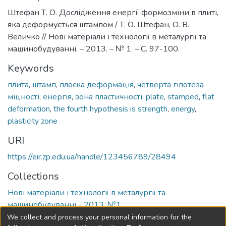
Штефан Т. О. Дослідження енергії формозміни в плиті,
яка деформується штампом / Т. О. Штефан, О. В.
Величко // Нові матеріали і технології в металургії та
машинобудуванні. – 2013. – № 1. – С. 97-100.
Keywords
плита
,
штамп
,
плоска деформація
,
четверта гіпотеза
міцності
,
енергія
,
зона пластичності
,
plate
,
stamped
,
flat
deformation
,
the fourth hypothesis is strength
,
energy
,
plasticity zone
URI
https://eir.zp.edu.ua/handle/123456789/28494
Collections
Нові матеріали і технології в металургії та
машинобудуванні - 2013, №1
We collect and process your personal information for the