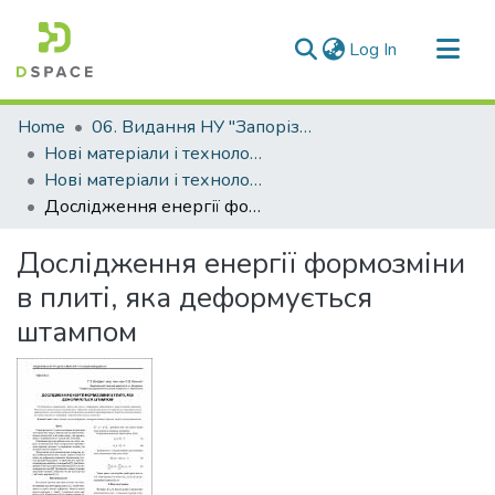
(current)
Log In
Communities & Collections
Home
06. Видання НУ "Запорізька політехніка"
All of DSpace
Нові матеріали і технологіі в металургії та машинобудуванні (НМТ)
Нові матеріали і технології в металургії та машинобудуванні - 2013, №1
Statistics
Дослідження енергії формозміни в плиті, яка деформується штампом
Дослідження енергії формозміни
в плиті, яка деформується
штампом