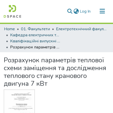
(current)
Log In
Communities & Collections
Home
01. Факультети
Електротехнічний факультет
All of DSpace
Кафедра електричних та електронних апаратів (Кафедра Е та ЕА)
Кваліфікаційні випускні роботи здобувачів вищої освіти кафедри Е та ЕА
Statistics
Розрахунок параметрів теплової схеми заміщення та дослідження теплового стану кранового двигуна 7 кВт
Розрахунок параметрів теплової
схеми заміщення та дослідження
теплового стану кранового
двигуна 7 кВт