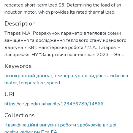
repeated short-term load S3. Determining the load of an
induction motor, which provides its rated thermal load.
Description
Тітарєв М.А. Розрахунок параметрів теплової схеми
заміщення та дослідження теплового стану кранового
двигуна 7 кВт: магістерська робота / М.А. Титарєв. –
Запоріжжя: НУ "Запорізька політехніка». 2023. – 95 с.
Keywords
асинхронний двигун
,
температура
,
швидкість
,
induction
motor
,
temperature
,
speed
URI
https://eir.zp.edu.ua/handle/123456789/14866
Collections
Кваліфікаційні випускні роботи здобувачів вищої
освіти кафедри Е та ЕА