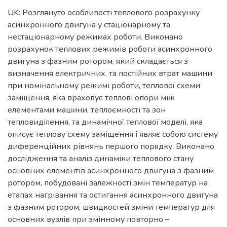
UK: Розглянуто особливості теплового розрахунку
асинхронного двигуна у стаціонарному та
нестаціонарному режимах роботи. Виконано
розрахунок теплових режимів роботи асинхронного
двигуна з фазним ротором, який складається з
визначення електричних, та постійних втрат машини
при номінальному режимі роботи, теплової схеми
заміщення, яка враховує теплові опори між
елементами машини, теплоємності та зон
тепловиділення, та динамічної теплової моделі, яка
описує теплову схему заміщення і являє собою систему
диференційних рівнянь першого порядку. Виконано
дослідження та аналіз динаміки теплового стану
основних елементів асинхронного двигуна з фазним
ротором, побудовані залежності змін температур на
етапах нагрівання та остигання асинхронного двигуна
з фазним ротором, швидкостей зміни температур для
основних вузлів при змінному повторно –