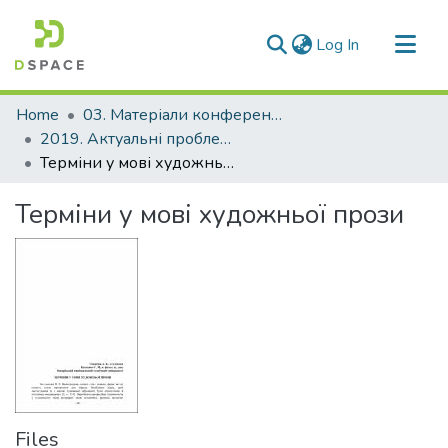
(current)
Log In
Communities & Collections
Home
03. Матеріали конференцій та семінарів
All of DSpace
2019. Актуальні проблеми перекладознавства, текстології і дискурсології
Терміни у мові художньої прози
Statistics
Терміни у мові художньої прози
Files