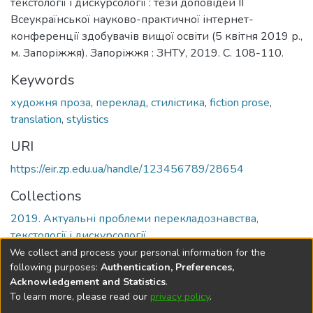
текстології і дискурсології : тези доповідей ІІ
Всеукраїнської науково-практичної інтернет-
конференції здобувачів вищої освіти (5 квітня 2019 р.,
м. Запоріжжя). Запоріжжя : ЗНТУ, 2019. С. 108-110.
Keywords
художня проза
,
переклад
,
стилістика
,
fiction prose
,
translation
,
stylistics
URI
https://eir.zp.edu.ua/handle/123456789/28654
Collections
2019. Актуальні проблеми перекладознавства,
текстології і дискурсології
We collect and process your personal information for the
Full item page
following purposes:
Authentication, Preferences,
Acknowledgement and Statistics
.
To learn more, please read our
privacy policy
.
DSpace software
copyright © 2002-2026
LYRASIS