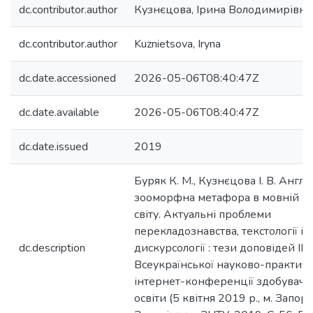
dc.contributor.author
Кузнєцова, Ірина Володимирівна
dc.contributor.author
Kuznietsova, Iryna
dc.date.accessioned
2026-05-06T08:40:47Z
dc.date.available
2026-05-06T08:40:47Z
dc.date.issued
2019
Буряк К. М., Кузнєцова І. В. Англі
зооморфна метафора в мовній ка
світу. Актуальні проблеми
перекладознавства, текстології і
dc.description
дискурсології : тези доповідей ІІ
Всеукраїнської науково-практичн
інтернет-конференції здобувачі
освіти (5 квітня 2019 р., м. Запор