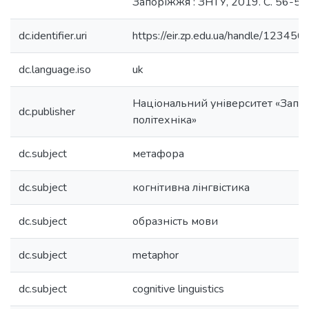
Запоріжжя : ЗНТУ, 2019. С. 56-57
dc.identifier.uri
https://eir.zp.edu.ua/handle/1234
dc.language.iso
uk
Національний університет «Запо
dc.publisher
політехніка»
dc.subject
метафора
dc.subject
когнітивна лінгвістика
dc.subject
образність мови
dc.subject
metaphor
dc.subject
cognitive linguistics