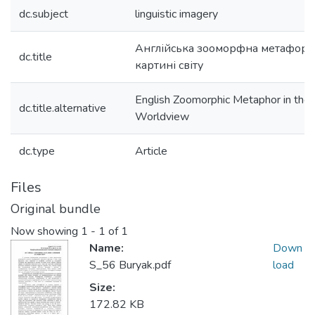
dc.subject
linguistic imagery
Англійська зооморфна метафора 
dc.title
картині світу
English Zoomorphic Metaphor in the L
dc.title.alternative
Worldview
dc.type
Article
Files
Original bundle
Now showing
1 - 1 of 1
Name:
Down
S_56 Buryak.pdf
load
Size:
172.82 KB