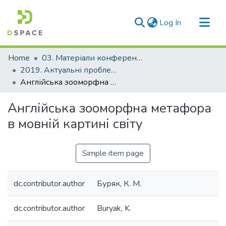
(current)
Log In
Communities & Collections
Home
03. Матеріали конференцій та семінарів
All of DSpace
2019. Актуальні проблеми перекладознавства, текстології і дискурсології
Англійська зооморфна метафора в мовній картині світу
Statistics
Англійська зооморфна метафора
в мовній картині світу
Simple item page
dc.contributor.author
Буряк, К. М.
dc.contributor.author
Buryak, K.