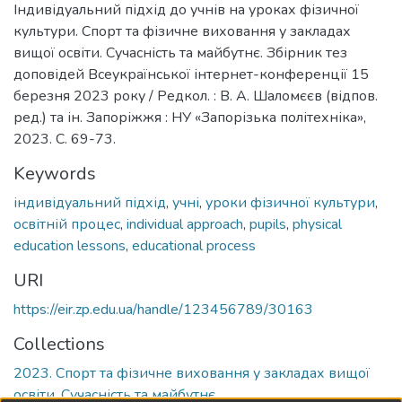
Індивідуальний підхід до учнів на уроках фізичної
культури. Спорт та фізичне виховання у закладах
вищої освіти. Сучасність та майбутнє. Збірник тез
доповідей Всеукраїнської інтернет-конференції 15
березня 2023 року / Редкол. : В. А. Шаломєєв (відпов.
ред.) та ін. Запоріжжя : НУ «Запорізька політехніка»,
2023. С. 69-73.
Keywords
індивідуальний підхід
,
учні
,
уроки фізичної культури
,
освітній процес
,
individual approach
,
pupils
,
physical
education lessons
,
educational process
URI
https://eir.zp.edu.ua/handle/123456789/30163
Collections
2023. Спорт та фізичне виховання у закладах вищої
освіти. Сучасність та майбутнє