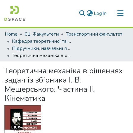
(current)
Log In
Communities & Collections
Home
01. Факультети
Транспортний факультет
All of DSpace
Кафедра теоретичної та прикладної механіки (Кафедра Т та ПМ)
Підручники, навчальні посібники кафедри Т та ПМ
Statistics
Теоретична механіка в рішеннях задач із збірника І. В. Мещерського. Частина ІІ. Кінематика
Теоретична механіка в рішеннях
задач із збірника І. В.
Мещерського. Частина ІІ.
Кінематика