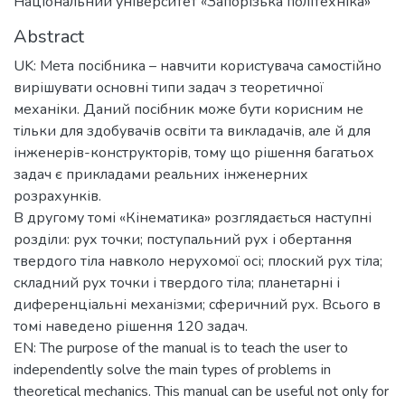
Національний університет «Запорізька політехніка»
Abstract
UK: Мета посібника – навчити користувача самостійно
вирішувати основні типи задач з теоретичної
механіки. Даний посібник може бути корисним не
тільки для здобувачів освіти та викладачів, але й для
інженерів-конструкторів, тому що рішення багатьох
задач є прикладами реальних інженерних
розрахунків.
В другому томі «Кінематика» розглядається наступні
розділи: рух точки; поступальний рух і обертання
твердого тіла навколо нерухомої осі; плоский рух тіла;
складний рух точки і твердого тіла; планетарні і
диференціальні механізми; сферичний рух. Всього в
томі наведено рішення 120 задач.
EN: The purpose of the manual is to teach the user to
independently solve the main types of problems in
theoretical mechanics. This manual can be useful not only for