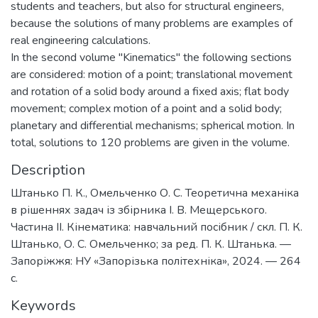
students and teachers, but also for structural engineers,
because the solutions of many problems are examples of
real engineering calculations.
In the second volume "Kinematics" the following sections
are considered: motion of a point; translational movement
and rotation of a solid body around a fixed axis; flat body
movement; complex motion of a point and a solid body;
planetary and differential mechanisms; spherical motion. In
total, solutions to 120 problems are given in the volume.
Description
Штанько П. К., Омельченко О. С. Теоретична механіка
в рішеннях задач із збірника І. В. Мещерського.
Частина ІІ. Кінематика: навчальний посібник / скл. П. К.
Штанько, О. С. Омельченко; за ред. П. К. Штанька. —
Запоріжжя: НУ «Запорізька політехніка», 2024. — 264
с.
Keywords