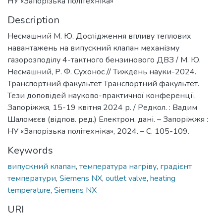
НУ «Запорізька політехніка»
Description
Несмашний М. Ю. Дослідження впливу теплових
навантажень на випускний клапан механізму
газорозподілу 4-тактного бензинового ДВЗ / М. Ю.
Несмашний, Р. Ф. Сухонос // Тиждень науки-2024.
Транспортний факультет Транспортний факультет.
Тези доповідей науково-практичної конференції,
Запоріжжя, 15-19 квітня 2024 р. / Редкол. : Вадим
Шаломєєв (відпов. ред.) Електрон. дані. – Запоріжжя :
НУ «Запорізька політехніка», 2024. – С. 105-109.
Keywords
випускний клапан
,
температура нагріву
,
градієнт
температури
,
Siemens NX
,
outlet valve
,
heating
temperature
,
Siemens NX
URI