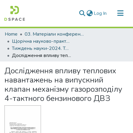
(current)
Log In
Communities & Collections
Home
03. Матеріали конференцій та семінарів
All of DSpace
Щорічна науково-практична конференція «Тиждень науки»
Тиждень науки-2024. Транспортний факультет
Statistics
Дослідження впливу теплових навантажень на випускний клапан механізму газорозподілу 4-тактного бензинового ДВЗ
Дослідження впливу теплових
навантажень на випускний
клапан механізму газорозподілу
4-тактного бензинового ДВЗ