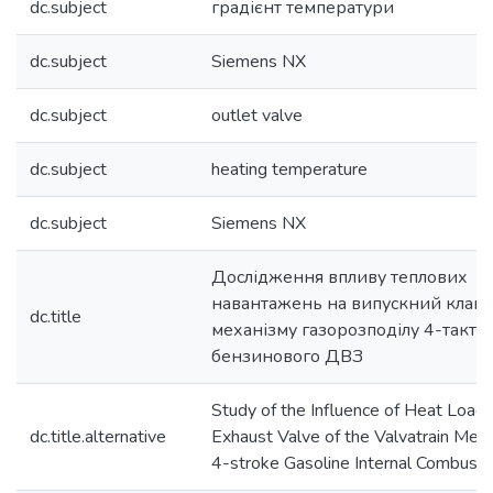
dc.subject
градієнт температури
dc.subject
Siemens NX
dc.subject
outlet valve
dc.subject
heating temperature
dc.subject
Siemens NX
Дослідження впливу теплових
навантажень на випускний клап
dc.title
механізму газорозподілу 4-тактн
бензинового ДВЗ
Study of the Influence of Heat Loads
dc.title.alternative
Exhaust Valve of the Valvatrain Mec
4-stroke Gasoline Internal Combusti