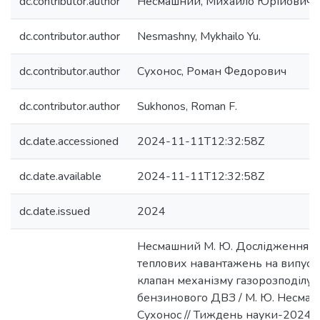
dc.contributor.author
Несмашний, Михайло Юрійович
dc.contributor.author
Nesmashny, Mykhailo Yu.
dc.contributor.author
Сухонос, Роман Федорович
dc.contributor.author
Sukhonos, Roman F.
dc.date.accessioned
2024-11-11T12:32:58Z
dc.date.available
2024-11-11T12:32:58Z
dc.date.issued
2024
Несмашний М. Ю. Дослідження в
теплових навантажень на випус
клапан механізму газорозподілу 
бензинового ДВЗ / М. Ю. Несмашн
Сухонос // Тиждень науки-2024.