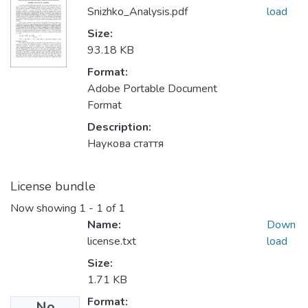
Snizhko_Analysis.pdf
load
Size:
93.18 KB
Format:
Adobe Portable Document
Format
Description:
Наукова стаття
License bundle
Now showing
1 - 1 of 1
Name:
Down
license.txt
load
Size:
1.71 KB
Format:
No