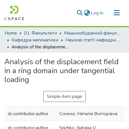
(current)
Log In
Communities & Collections
Home
01. Факультети
Машинобудівний факультет
All of DSpace
Кафедра математики
Наукові статті кафедри математики
Analysis of the displacement field in a ring domain under tangential loading
Statistics
Analysis of the displacement field
in a ring domain under tangential
loading
Simple item page
dc.contributor.author
Сніжко, Наталія Вікторівна
dc.contributor.author
Snizhko, Nataliia V.