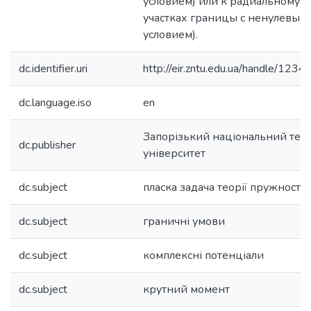
условием) или к радиальному с
участках границы с ненулевым
условием).
dc.identifier.uri
http://eir.zntu.edu.ua/handle/12
dc.language.iso
en
Запорізький національний тех
dc.publisher
університет
dc.subject
пласка задача теорії пружності
dc.subject
граничні умови
dc.subject
комплексні потенціали
dc.subject
крутний момент