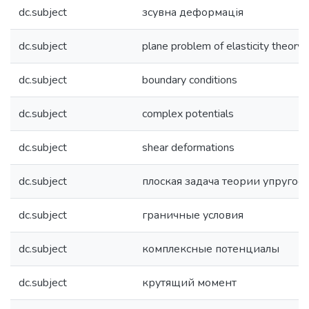
dc.subject
зсувна деформація
dc.subject
plane problem of elasticity theory
dc.subject
boundary conditions
dc.subject
complex potentials
dc.subject
shear deformations
dc.subject
плоская задача теории упругост
dc.subject
граничные условия
dc.subject
комплексные потенциалы
dc.subject
крутящий момент