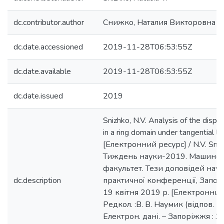
dc.contributor.author
Снижко, Наталия Викторовна
dc.date.accessioned
2019-11-28T06:53:55Z
dc.date.available
2019-11-28T06:53:55Z
dc.date.issued
2019
Snizhkо, N.V. Analysis of the displ
in a ring domain under tangential l
[Електронний ресурс] / N.V. Snizh
Тиждень науки-2019. Машино
факультет. Тези доповідей нау
dc.description
практичної конференції, Запор
19 квітня 2019 р. [Електронний 
Редкол. :В. В. Наумик (відпов. ре
Електрон. дані. – Запоріжжя : З