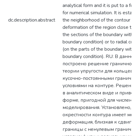
analytical form and it is put to a fo
for numerical simulation. It is estab
dc.description.abstract
the neighborhood of the contour th
deformation of the region close to 
the sections of the boundary with 
boundary condition) or to radial c
(on the parts of the boundary with 
boundary condition). RU: В данно
построено решение граничной
теории упругости для кольцево
кусочно-постоянными гранич
условиями на контуре. Решени
в аналитическом виде и приве
форме, пригодной для численн
моделирования. Установлено, ч
окрестности контура имеет мес
деформация, близкая к сдвигу (
границы с ненулевым граничн