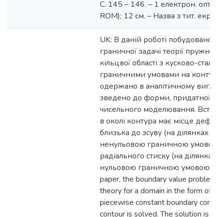
С. 145 – 146. – 1 електрон. опт.
ROM); 12 см. – Назва з тит. екра
UK: В даній роботі побудовано 
граничної задачі теорії пружнос
кільцвої області з кусково-стал
граничними умовами на контурі
одержано в аналітичному вигляд
зведено до форми, придатної д
чисельного моделювання. Вста
в околі контура має місце дефо
близька до зсуву (на ділянках г
ненульовою граничною умовою
радіального стиску (на ділянках
нульовою граничною умовою). EN
paper, the boundary value problem 
theory for a domain in the form of a
piecewise constant boundary condi
contour is solved. The solution is o