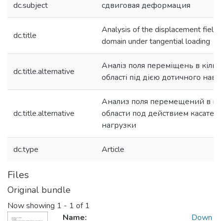
dc.subject
сдвиговая деформация
Analysis of the displacement field i
dc.title
domain under tangential loading
Аналіз поля переміщень в кіль
dc.title.alternative
області під дією дотичного на
Анализ поля перемещений в к
dc.title.alternative
области под действием касател
нагрузки
dc.type
Article
Files
Original bundle
Now showing
1 - 1 of 1
Name:
Down