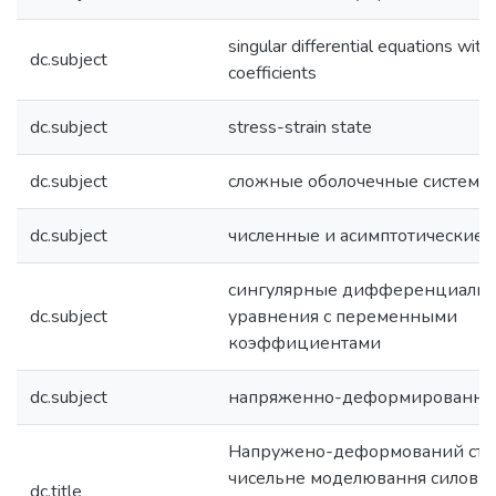
singular differential equations with
dc.subject
coefficients
dc.subject
stress-strain state
dc.subject
сложные оболочечные системы
dc.subject
численные и асимптотические 
сингулярные дифференциаль
dc.subject
уравнения с переменными
коэффициентами
dc.subject
напряженно-деформированное
Напружено-деформований стан
чисельне моделювання силови
dc.title