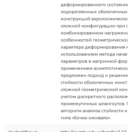
деформированного состояния и
подкрепленных оболочечных
конструкций аэрокосмической
сложной конфигурации при ст
комбинированном нагружении 
особенностей геометрической
характера деформирования мат
использованием метода начал
параметров в матричной форме
применением асимптотических
предложен подход к решению 
стойкости оболочечных констр
сложной геометрической конф
учетом дискретного расположе
промежуточных шпангоутов. П
алгоритм анализа стойкости ко
типа «бочка-оживало».