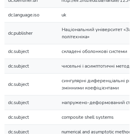
dc.identifier.uri
http://eir.zntu.edu.ua/handle/12
dc.language.iso
uk
Національний університет «Зап
dc.publisher
політехніка»
dc.subject
складені оболонкові системи
dc.subject
чисельні і асимптотичні методи
сингулярні диференціальні рів
dc.subject
змінними коефіцієнтами
dc.subject
напружено-деформований ста
dc.subject
composite shell systems
dc.subject
numerical and asymptotic methods