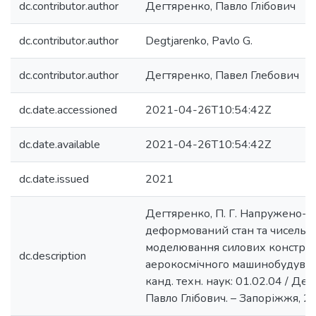
dc.contributor.author
Дегтяренко, Павло Глібович
dc.contributor.author
Degtjarenko, Pavlo G.
dc.contributor.author
Дегтяренко, Павел Глебович
dc.date.accessioned
2021-04-26T10:54:42Z
dc.date.available
2021-04-26T10:54:42Z
dc.date.issued
2021
Дегтяренко, П. Г. Напружено-
деформований стан та чисельн
моделювання силових констру
dc.description
аерокосмічного машинобудуванн
канд. техн. наук: 01.02.04 / Де
Павло Глібович. – Запоріжжя, 20