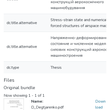
конструкцій аерокосмічного
машинобудування
Stress-strain state and numerical 
dc.title.alternative
forced structures of airspace machi
Напряженно-деформированно
состояние и численное модели
dc.title.alternative
силових конструкций аэрокосм
машиностроения
dc.type
Thesis
Files
Original bundle
Now showing
1 - 1 of 1
Name:
Down
D_Degtjarenko.pdf
load