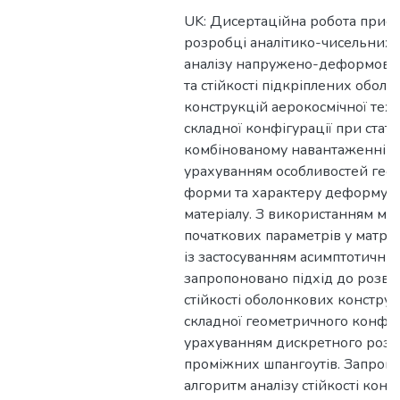
UK: Дисертаційна робота прис
розробці аналітико-чисельних 
аналізу напружено-деформован
та стійкості підкріплених обол
конструкцій аерокосмічної тех
складної конфігурації при стат
комбінованому навантаженні з
урахуванням особливостей гео
форми та характеру деформув
матеріалу. З використанням ме
початкових параметрів у матри
із застосуванням асимптотични
запропоновано підхід до розв’я
стійкості оболонкових конструк
складної геометричного конфігу
урахуванням дискретного розт
проміжних шпангоутів. Запроп
алгоритм аналізу стійкості конс