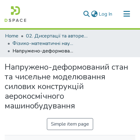
(current)
Log In
Communities & Collections
Home
02. Дисертації та автореферати дисертацій
All of DSpace
Фізико-математичні науки
Напружено-деформований стан та чисельне моделювання силових конструкцій аерокосмічного машинобудування
Statistics
Напружено-деформований стан
та чисельне моделювання
силових конструкцій
аерокосмічного
машинобудування
Simple item page