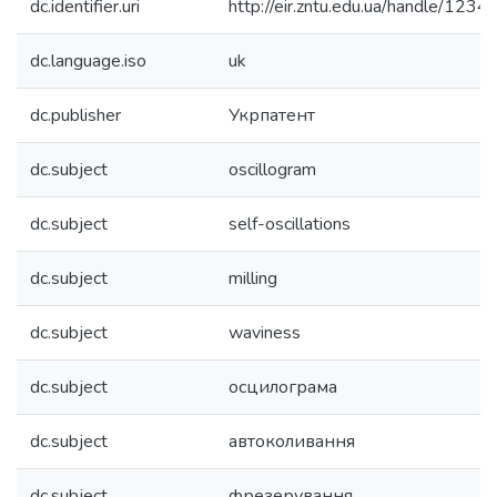
dc.identifier.uri
http://eir.zntu.edu.ua/handle/12
dc.language.iso
uk
dc.publisher
Укрпатент
dc.subject
oscillogram
dc.subject
self-oscillations
dc.subject
milling
dc.subject
waviness
dc.subject
осцилограма
dc.subject
автоколивання
dc.subject
фрезерування