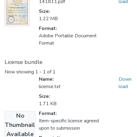
141811.pdf
load
Size:
1.22 MB
Format:
Adobe Portable Document
Format
License bundle
Now showing
1 - 1 of 1
Name:
Down
license.txt
load
Size:
1.71 KB
Format:
No
Item-specific license agreed
Thumbnail
upon to submission
Available