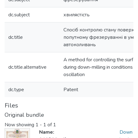
dc.subject
хвилястість
Спосіб контролю стану поверхн
dc.title
попутному фрезеруванні в умо
автоколивань
A method for controlling the surfac
dc.title.alternative
during down-milling in conditions of
oscillation
dc.type
Patent
Files
Original bundle
Now showing
1 - 1 of 1
Name:
Down