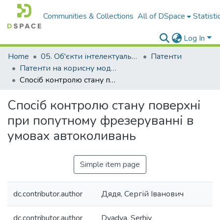
Communities & Collections
All of DSpace
Statisti
Log In
Home
05. Об'єкти інтелектуальної власності
Патенти
Патенти на корисну модель
Спосіб контролю стану поверхні при попутному фрезеруванні в умовах автоколивань
Спосіб контролю стану поверхні
при попутному фрезеруванні в
умовах автоколивань
Simple item page
dc.contributor.author
Дядя, Сергій Іванович
dc.contributor.author
Dyadya, Serhiy