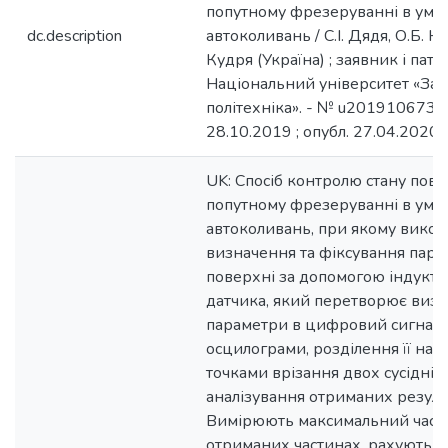
попутному фрезеруванні в умо
dc.description
автоколивань / С.І. Дядя, О.Б. Коз
Кудря (Україна) ; заявник і пат
Національний університет «Зап
політехніка». - № u201910673 ; 
28.10.2019 ; опубл. 27.04.2020,
UK: Спосіб контролю стану пове
попутному фрезеруванні в умо
автоколивань, при якому вико
визначення та фіксування пара
поверхні за допомогою індукт
датчика, який перетворює визн
параметри в цифровий сигнал у
осцилограми, розділення її на 
точками врізання двох сусідніх 
аналізування отриманих результ
Вимірюють максимальний час р
отриманих частинах, рахують кі