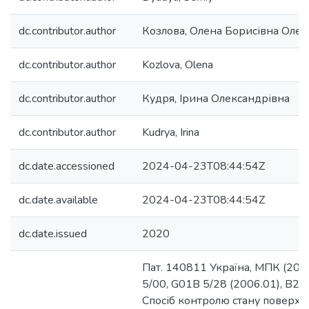
dc.contributor.author
Козлова, Олена Борисівна Олен
dc.contributor.author
Kozlova, Olena
dc.contributor.author
Кудря, Ірина Олександрівна
dc.contributor.author
Kudrya, Irina
dc.date.accessioned
2024-04-23T08:44:54Z
dc.date.available
2024-04-23T08:44:54Z
dc.date.issued
2020
Пат. 140811 Україна, МПК (202
5/00, G01B 5/28 (2006.01), B23
Спосіб контролю стану поверхн