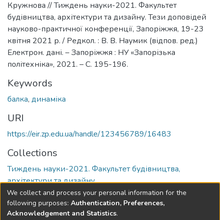
Кружнова // Тиждень науки-2021. Факультет
будівництва, архітектури та дизайну. Тези доповідей
науково-практичної конференції, Запоріжжя, 19-23
квітня 2021 р. / Редкол. : В. В. Наумик (відпов. ред.)
Електрон. дані. – Запоріжжя : НУ «Запорізька
політехніка», 2021. – С. 195-196.
Keywords
балка
,
динаміка
URI
https://eir.zp.edu.ua/handle/123456789/16483
Collections
Тиждень науки-2021. Факультет будівництва,
архітектури та дизайну
We collect and process your personal information for the
Full item page
following purposes:
Authentication, Preferences,
Acknowledgement and Statistics
.