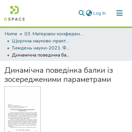
(current)
Log In
Communities & Collections
Home
03. Матеріали конференцій та семінарів
All of DSpace
Щорічна науково-практична конференція «Тиждень науки»
Тиждень науки-2021. Факультет будівництва, архітектури та дизайну
Statistics
Динамічна поведінка балки із зосередженими параметрами
Динамічна поведінка балки із
зосередженими параметрами