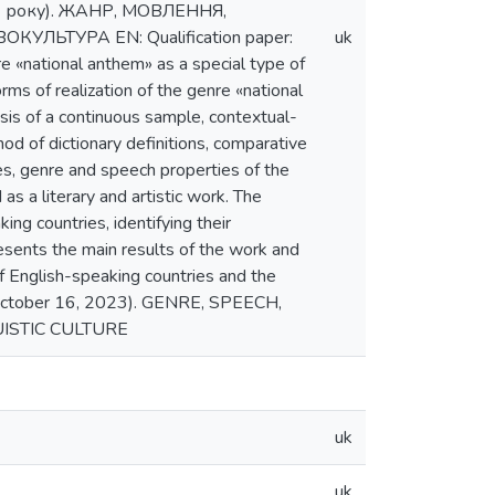
23 року). ЖАНР, МОВЛЕННЯ,
ЬТУРА EN: Qualification paper:
uk
e «national anthem» as a special type of
orms of realization of the genre «national
ysis of a continuous sample, contextual-
od of dictionary definitions, comparative
es, genre and speech properties of the
as a literary and artistic work. The
ng countries, identifying their
presents the main results of the work and
f English-speaking countries and the
l, October 16, 2023). GENRE, SPEECH,
ISTIC CULTURE
uk
uk