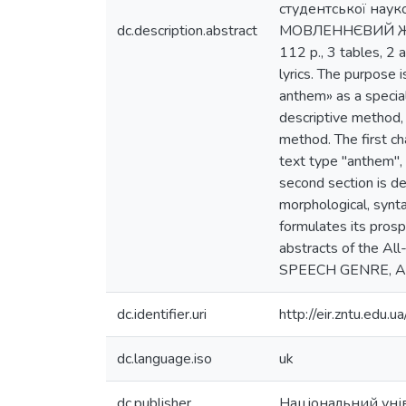
студентської нау
dc.description.abstract
МОВЛЕННЄВИЙ ЖАН
112 p., 3 tables, 2 
lyrics. The purpose i
anthem» as a special
descriptive method, 
method. The first c
text type "anthem", 
second section is de
morphological, synta
formulates its prosp
abstracts of the Al
SPEECH GENRE, A
dc.identifier.uri
http://eir.zntu.ed
dc.language.iso
uk
dc.publisher
Національний унів