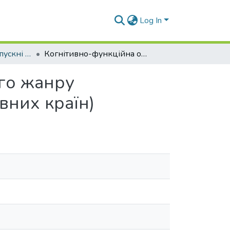
Log In
Кваліфікаційні випускні роботи здобувачів вищої освіти кафедри ІФ та П
Когнітивно-функційна організація мовленнєвого жанру «державний гімн» (на матеріалі текстів англомовних країн)
ого жанру
вних країн)