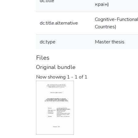
dc.title
країн)
Cognitive-Functiona
dc.title.alternative
Countries)
dc.type
Master thesis
Files
Original bundle
Now showing
1 - 1 of 1