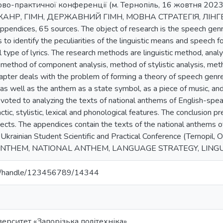
ково-практичної конференції (м. Тернопіль, 16 жовтня 20
Р, ГІМН, ДЕРЖАВНИЙ ГІМН, МОВНА СТРАТЕГІЯ, ЛІНГВОКУЛ
appendices, 65 sources. The object of research is the speech genr
s to identify the peculiarities of the linguistic means and speech f
 type of lyrics. The research methods are linguistic method, anal
method of component analysis, method of stylistic analysis, meth
hapter deals with the problem of forming a theory of speech genr
as well as the anthem as a state symbol, as a piece of music, and 
voted to analyzing the texts of national anthems of English-speaki
ctic, stylistic, lexical and phonological features. The conclusion 
ects. The appendices contain the texts of the national anthems o
l-Ukrainian Student Scientific and Practical Conference (Ternopi
NTHEM, NATIONAL ANTHEM, LANGUAGE STRATEGY, LINGU
u.ua/handle/123456789/14344
ерситет «Запорізька політехніка»