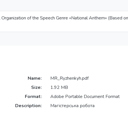
l Organization of the Speech Genre «National Anthem» (Based on
Name:
MR_Ryzhenkyh.pdf
Size:
1.92 MB
Format:
Adobe Portable Document Format
Description:
Магістерська робота