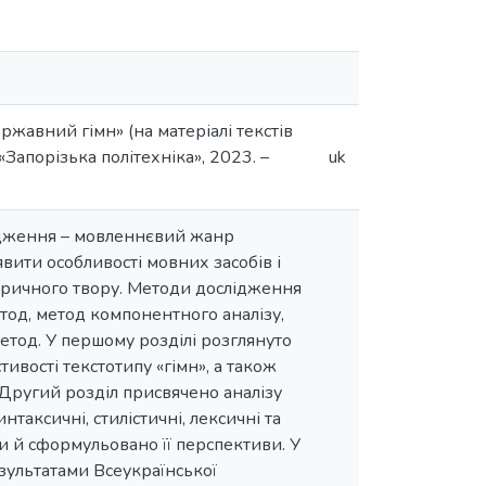
жавний гімн» (на матеріалі текстів
«Запорізька політехніка», 2023. –
uk
слідження – мовленнєвий жанр
вити особливості мовних засобів і
іричного твору. Методи дослідження
етод, метод компонентного аналізу,
етод. У першому розділі розглянуто
вості текстотипу «гімн», а також
 Другий розділ присвячено аналізу
таксичні, стилістичні, лексичні та
и й сформульовано її перспективи. У
зультатами Всеукраїнської