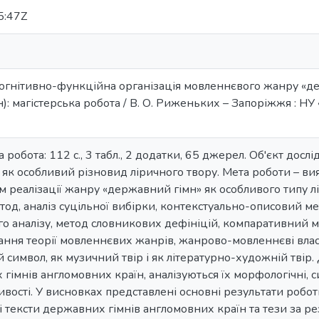
5:47Z
гнітивно-функційна організація мовленнєвого жанру «дер
: магістерська робота / В. О. Риженьких – Запоріжжя : НУ 
а робота: 112 с., 3 табл., 2 додатки, 65 джерел. Об'єкт до
як особливий різновид ліричного твору. Мета роботи – вия
 реалізації жанру «державний гімн» як особливого типу л
етод, аналіз суцільної вибірки, контекстуально-описовий м
го аналізу, метод словникових дефініцій, компаративний м
ня теорії мовленнєвих жанрів, жанрово-мовленнєві власти
 символ, як музичний твір і як літературно-художній твір.
гімнів англомовних країн, аналізуються їх морфологічні, син
ивості. У висновках представлені основні результати робот
 тексти державних гімнів англомовних країн та тези за ре