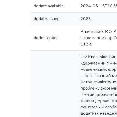
dc.date.available
2024-05-16T10:3
dc.date.issued
2023
Риженьких В.О. Ко
dc.description
англомовних країн)
112 с.
UK: Кваліфікаційн
«державний гімн» 
мовленнєвих форм
– лінгвістичний м
метод стилістично
проблему формуван
гімн як державний
текстів державних 
фонологічні особл
додатках наведені