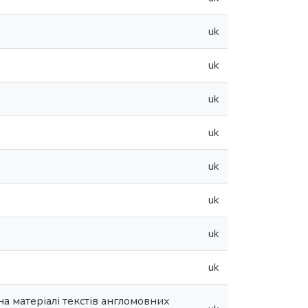
uk
uk
uk
uk
uk
uk
uk
uk
а матеріалі текстів англомовних