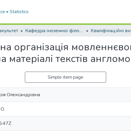
ace
Statistics
акультет
Кафедра іноземної філології та перекладу (Кафедра ІФ та П)
на організація мовленнєв
а матеріалі текстів англомо
Simple item page
рія Олександрівна
 O.
5:47Z