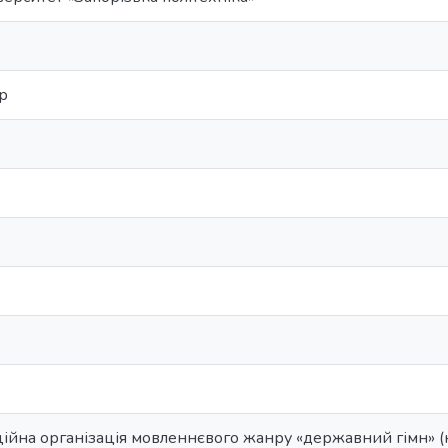
р
йна організація мовленнєвого жанру «державний гімн» (н