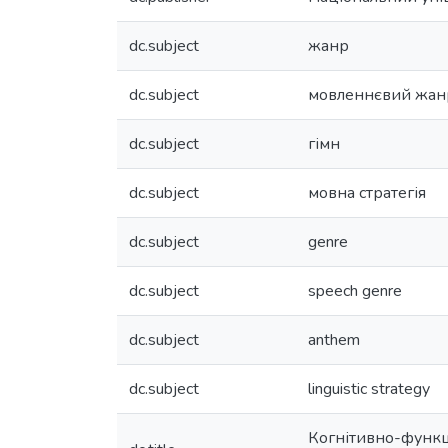
dc.subject
жанр
dc.subject
мовленнєвий жан
dc.subject
гімн
dc.subject
мовна стратегія
dc.subject
genre
dc.subject
speech genre
dc.subject
anthem
dc.subject
linguistic strategy
Когнітивно-функці