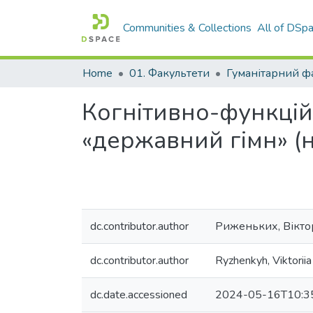
Communities & Collections
All of DSp
Home
01. Факультети
Гуманітарний ф
Когнітивно-функцій
«державний гімн» (н
dc.contributor.author
Риженьких, Вікто
dc.contributor.author
Ryzhenkyh, Viktoriia
dc.date.accessioned
2024-05-16T10:3