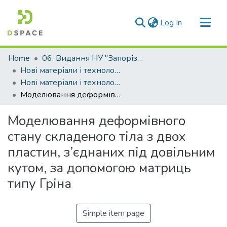
(current)
Log In
Communities & Collections
Home
06. Видання НУ "Запорізька політехніка"
All of DSpace
Нові матеріали і технологіі в металургії та машинобудуванні (НМТ)
Нові матеріали і технології в металургії та машинобудуванні - 2014, №1
Statistics
Моделювання деформівного стану складеного тіла з двох пластин, з’єднаних під довільним кутом, за допомогою матриць типу Гріна
Моделювання деформівного
стану складеного тіла з двох
пластин, з’єднаних під довільним
кутом, за допомогою матриць
типу Гріна
Simple item page