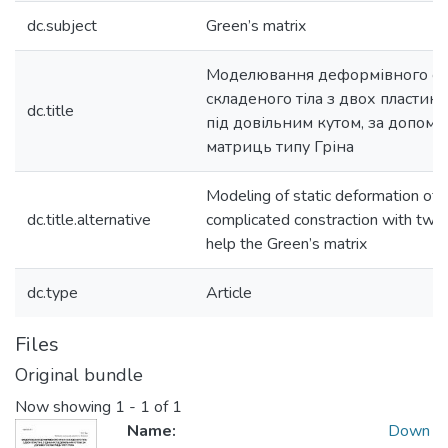
dc.subject
Green’s matrix
Моделювання деформівного ст
складеного тіла з двох пластин,
dc.title
під довільним кутом, за допом
матриць типу Гріна
Modeling of static deformation of 
dc.title.alternative
complicated constraction with two 
help the Green’s matrix
dc.type
Article
Files
Original bundle
Now showing
1 - 1 of 1
Name:
Down