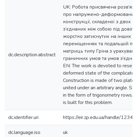
UK: Робота присвячена розв’яз
про напружено-деформований
конструкції, складеної з двох п
з’єднаних між собою під довіль
жорстко затиснутих на інших к
переміщеннях та подальшій по
матриць типу Гріна з урахуван
dc.description.abstract
граничних умов та умов з’єднан
EN: The work is devoted to researc
deformed state of the complicated 
Construction is made of two plate.
united under an arbitrary angle. Sol
in the form of trigonometry rows. 
is built for this problem.
dc.identifier.uri
https://eir.zp.edu.ua/handle/12
dc.language.iso
uk