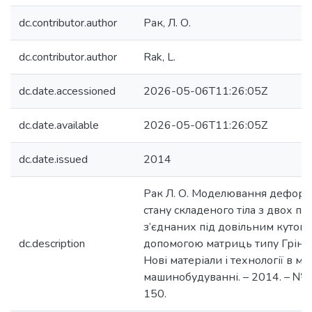
dc.contributor.author
Рак, Л. О.
dc.contributor.author
Rak, L.
dc.date.accessioned
2026-05-06T11:26:05Z
dc.date.available
2026-05-06T11:26:05Z
dc.date.issued
2014
Рак Л. О. Моделювання деформ
стану складеного тіла з двох пл
з’єднаних під довільним кутом,
dc.description
допомогою матриць типу Гріна / 
Нові матеріали і технології в мет
машинобудуванні. – 2014. – № 1.
150.