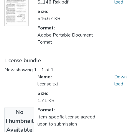
S_146 Rak.pdf
load
Size:
546.67 KB
Format:
Adobe Portable Document
Format
License bundle
Now showing
1 - 1 of 1
Name:
Down
license.txt
load
Size:
1.71 KB
Format:
No
Item-specific license agreed
Thumbnail
upon to submission
Available