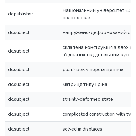
Національний університет «Зап
dc.publisher
політехніка»
dc.subject
напружено-деформований ста
складена конструкція з двох пл
dc.subject
з’єднаних під довільним кутом
dc.subject
розв’язок у переміщеннях
dc.subject
матриця типу Гріна
dc.subject
strainly-deformed state
dc.subject
complicated construction with two
dc.subject
solved in displaces