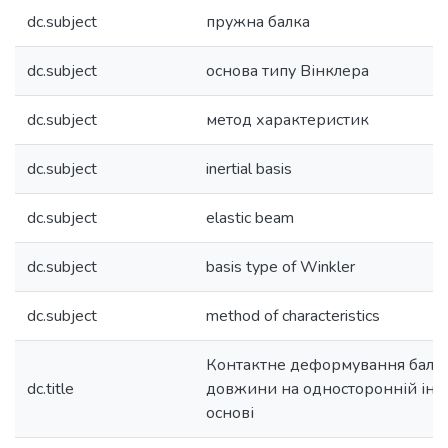
dc.subject
пружна балка
dc.subject
основа типу Вінклера
dc.subject
метод характеристик
dc.subject
inertial basis
dc.subject
elastic beam
dc.subject
basis type of Winkler
dc.subject
method of characteristics
Контактне деформування балки
dc.title
довжини на односторонній іне
основі