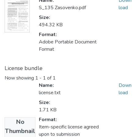
Name:
Down
S_135 Zasovenko.pdf
load
Size:
494.32 KB
Format:
Adobe Portable Document
Format
License bundle
Now showing
1 - 1 of 1
Name:
Down
license.txt
load
Size:
1.71 KB
Format:
No
Item-specific license agreed
Thumbnail
upon to submission