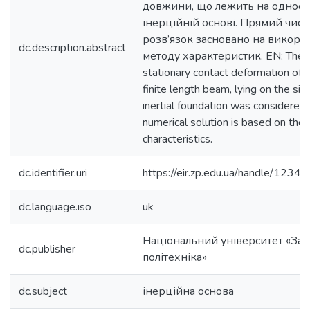
довжини, що лежить на одност
інерційній основі. Прямий чис
розв’язок засновано на викори
dc.description.abstract
методу характеристик. EN: The 
stationary contact deformation of e
finite length beam, lying on the si
inertial foundation was considered.
numerical solution is based on the
characteristics.
dc.identifier.uri
https://eir.zp.edu.ua/handle/12
dc.language.iso
uk
Національний університет «Зап
dc.publisher
політехніка»
dc.subject
інерційна основа