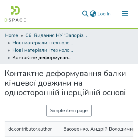
(current)
Log In
Communities & Collections
Home
06. Видання НУ "Запорізька політехніка"
All of DSpace
Нові матеріали і технологіі в металургії та машинобудуванні (НМТ)
Нові матеріали і технології в металургії та машинобудуванні - 2014, №1
Statistics
Контактне деформування балки кінцевої довжини на односторонній інерційній основі
Контактне деформування балки
кінцевої довжини на
односторонній інерційній основі
Simple item page
dc.contributor.author
Засовенко, Андрій Володимир