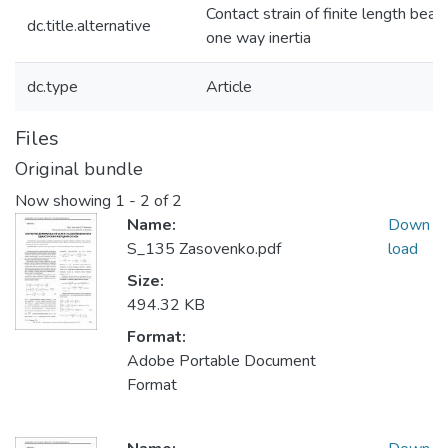
Contact strain of finite length bea
dc.title.alternative
one way inertia
dc.type
Article
Files
Original bundle
Now showing
1 - 2 of 2
Name:
Down
S_135 Zasovenko.pdf
load
Size:
494.32 KB
Format:
Adobe Portable Document
Format