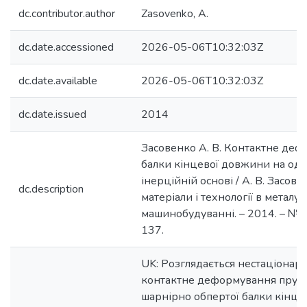
dc.contributor.author
Zasovenko, A.
dc.date.accessioned
2026-05-06T10:32:03Z
dc.date.available
2026-05-06T10:32:03Z
dc.date.issued
2014
Засовенко А. В. Контактне де
балки кінцевої довжини на од
інерційній основі / А. В. Засовен
dc.description
матеріали і технології в металург
машинобудуванні. – 2014. – № 1.
137.
UK: Розглядається нестаціонар
контактне деформування пруж
шарнірно обпертої балки кінце