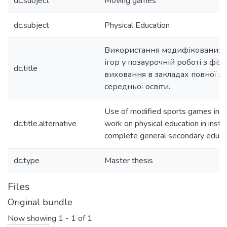
dc.subject
Moving games
dc.subject
Physical Education
Використання модифікованих 
ігор у позаурочній роботі з фіз
dc.title
виховання в закладах повної за
середньої освіти.
Use of modified sports games in ex
dc.title.alternative
work on physical education in instit
complete general secondary educat
dc.type
Master thesis
Files
Original bundle
Now showing
1 - 1 of 1