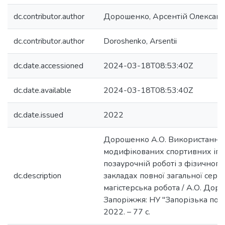
dc.contributor.author
Дорошенко, Арсентій Олексан
dc.contributor.author
Doroshenko, Arsentii
dc.date.accessioned
2024-03-18T08:53:40Z
dc.date.available
2024-03-18T08:53:40Z
dc.date.issued
2022
Дорошенко А.О. Використання
модифікованих спортивних іго
позаурочній роботі з фізичного
dc.description
закладах повної загальної серед
магістерська робота / А.О. Дор
Запоріжжя: НУ "Запорізька полі
2022. – 77 с.