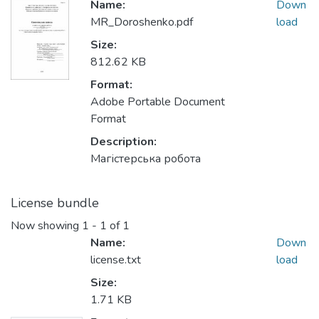
Name:
Down
MR_Doroshenko.pdf
load
Size:
812.62 KB
Format:
Adobe Portable Document
Format
Description:
Магістерська робота
License bundle
Now showing
1 - 1 of 1
Name:
Down
license.txt
load
Size:
1.71 KB