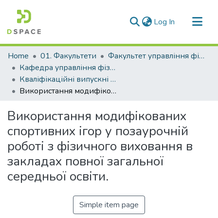
(current)
Log In
Communities & Collections
Home
01. Факультети
Факультет управління фізичною культурою та спортом
All of DSpace
Кафедра управління фізичною культурою та спортом (Кафедра УФК та С)
Кваліфікаційні випускні роботи здобувачів вищої освіти кафедри УФК та С
Statistics
Використання модифікованих спортивних ігор у позаурочній роботі з фізичного виховання в закладах повної загальної середньої освіти.
Використання модифікованих
спортивних ігор у позаурочній
роботі з фізичного виховання в
закладах повної загальної
середньої освіти.
Simple item page