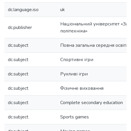
dc.language.iso
uk
Національний університет «Зап
dc.publisher
політехніка»
dc.subject
Повна загальна середня освіта
dc.subject
Спортивні ігри
dc.subject
Рухливі ігри
dc.subject
Фізичне виховання
dc.subject
Complete secondary education
dc.subject
Sports games