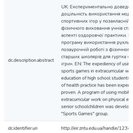
UK: Експериментально доведе
доцільність використання мод
спортивних ігор у позакласній р
фізичного виховання учнів ста
аспекті оздоровчої практики. 
програму використання рухливи
позаурочній роботі з фізичног
старших школярів для гуртка «
dc.description.abstract
ігри». EN: The expediency of using
sports games in extracurricular wor
education of high school students 
of health practice has been experi
proven. A program of using mobile
extracurricular work on physical ed
senior schoolchildren was develope
"Sports Games" group.
dc.identifier.uri
http://eir.zntu.edu.ua/handle/12