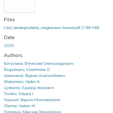
Files
Cast_biodegradable_magnesium-based.pdf
(7.88 MB)
Date
2020
Authors
Богуслаєв, В'ячеслав Олександрович
Boguslayev, Vyacheslav O.
Шаломєєв, Вадим Анатолійович
Shalomeev, Vadim A.
Цивірко, Едуард Іванович
Tsivirko, Eduard I.
Чорний, Вадим Миколайович
Chornyi, Vadym M.
Головаха, Максим Леонідович