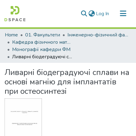
(current)
Log In
Communities & Collections
Home
01. Факультети
Інженерно-фізичний факультет
All of DSpace
Кафедра фізичного матеріалознавства (Кафедра ФМ)
Монографії кафедри ФМ
Statistics
Ливарні біодеградуючі сплави на основі магнію для імплантатів при остеосинтезі
Ливарні біодеградуючі сплави на
основі магнію для імплантатів
при остеосинтезі