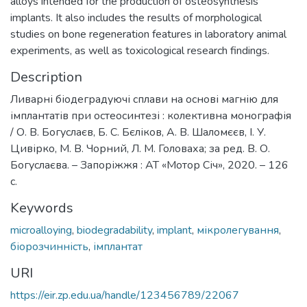
alloys intended for the production of osteosynthesis
implants. It also includes the results of morphological
studies on bone regeneration features in laboratory animal
experiments, as well as toxicological research findings.
Description
Ливарні біодеградуючі сплави на основі магнію для
імплантатів при остеосинтезі : колективна монографія
/ О. В. Богуслаєв, Б. С. Бєліков, А. В. Шаломєєв, І. У.
Цивірко, М. В. Чорний, Л. М. Головаха; за ред. В. О.
Богуслаєва. – Запоріжжя : АТ «Мотор Січ», 2020. – 126
с.
Keywords
microalloying
,
biodegradability
,
implant
,
мікролегування
,
біорозчинність
,
імплантат
URI
https://eir.zp.edu.ua/handle/123456789/22067