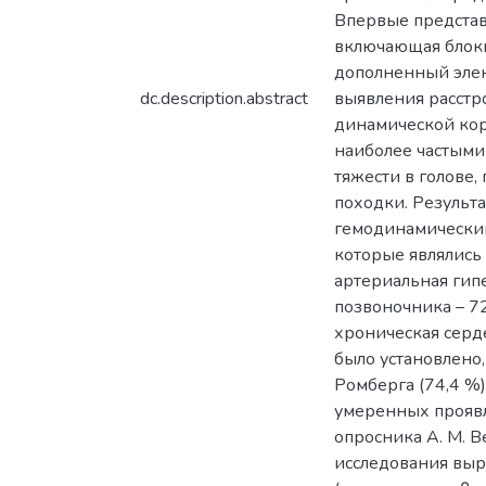
Впервые представ
включающая блоки
дополненный элек
dc.description.abstract
выявления расстр
динамической кор
наиболее частыми
тяжести в голове
походки. Результ
гемодинамическим
которые являлись 
артериальная гипе
позвоночника – 72
хроническая серд
было установлено,
Ромберга (74,4 %
умеренных проявл
опросника А. М. В
исследования выр