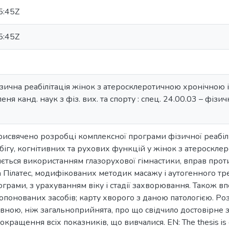
5:45Z
5:45Z
ізична реабілітація жінок з атеросклеротичною хронічною і
еня канд. наук з фіз. вих. та спорту : спец. 24.00.03 – фізичн
исвячено розробці комплексної програми фізичної реабілі
ігу, когнітивних та рухових функцій у жінок з атероскле
ється використанням глазорухової гімнастики, вправ прот
а Пілатес, модифікованих методик масажу і аутогенного трен
грами, з урахуванням віку і стадії захворювання. Також 
опонованих засобів; карту хворого з даною патологією. Р
вною, ніж загальноприйнята, про що свідчило достовірне 
кращення всіх показників, що вивчалися. EN: The thesis is 