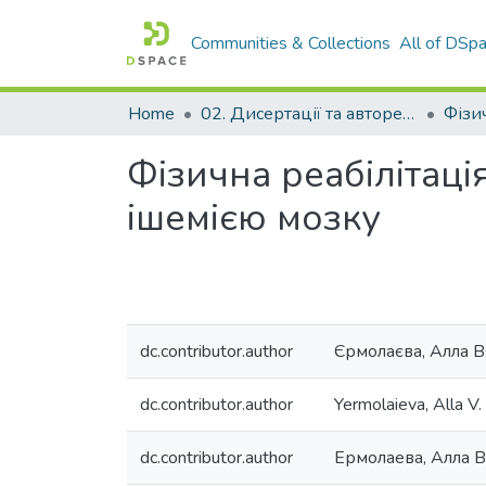
Communities & Collections
All of DSp
Home
02. Дисертації та автореферати дисертацій
Фізична реабілітац
ішемією мозку
dc.contributor.author
Єрмолаєва, Алла В
dc.contributor.author
Yermolaieva, Alla V.
dc.contributor.author
Ермолаева, Алла 