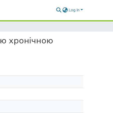
Log In
ою хронічною