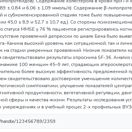
липопротеидов). Содержание холестерола в крови при I и 
,89 ± 0,84 и 6,06 ± 1,09 ммоль/л). Содержание β-липопрот
 и субкомпенсированной стадиях тоже было повышенным,
вии 45,0 ± 8,9 и 52,7 ± 10,7 ед.). Со стороны психоэмоцио
о статуса MMSE у 76 % пациентов регистрировались ког
сутствие проявлений депрессии по шкале Бека было выявл
га-Ханина высокий уровень как ситуационной, так и личн
ок на стадии умеренных проявлений. Низкие показатели к
м свидетельствовали результаты опросника SF-36. Анализ
инамике 100 женщин 45–9 лет, страдающих атеросклеро
начительно более высокую эффективность предложенной 
чем свидетельствовало достоверное уменьшение количест
логической симптоматики, улучшение показателей центра
гнитивной продуктивности, вегетативной регуляции, дви
ой сферы и качества жизни. Результаты исследования ус
 учереждениях и в учебный процес 2-х профильных ВУЗ
u.ua/handle/123456789/2359