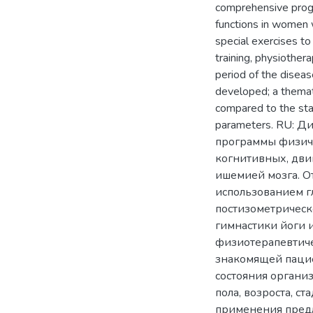
comprehensive progra
functions in women w
special exercises t
training, physiother
period of the disea
developed; a themat
compared to the sta
parameters. RU: 
программы физиче
когнитивных, дви
ишемией мозга. О
использованием г
постизометрическ
гимнастики йоги 
физиотерапевтиче
знакомящей пацие
состояния органи
пола, возроста, с
применения предл