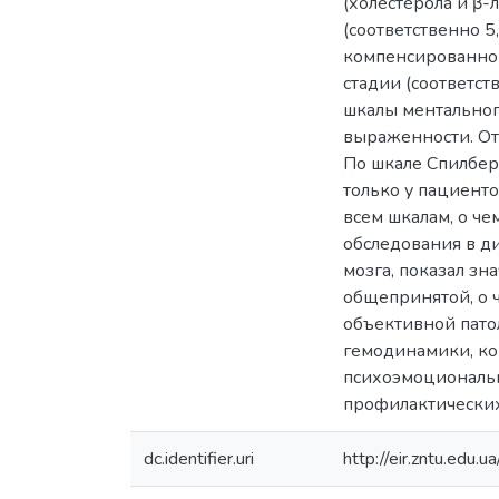
(холестерола и β-
(соответственно 5
компенсированной
стадии (соответст
шкалы ментальног
выраженности. От
По шкале Спилбер
только у пациент
всем шкалам, о че
обследования в д
мозга, показал з
общепринятой, о 
объективной пато
гемодинамики, ко
психоэмоциональн
профилактических
dc.identifier.uri
http://eir.zntu.ed