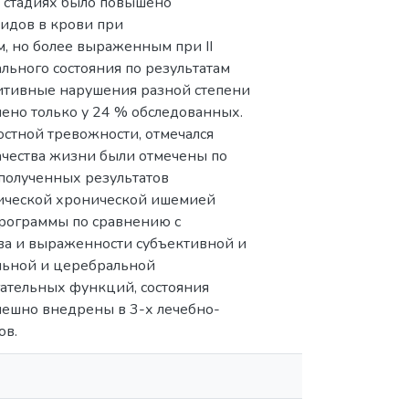
II стадиях было повышено
еидов в крови при
 но более выраженным при II
нального состояния по результатам
нитивные нарушения разной степени
ено только у 24 % обследованных.
остной тревожности, отмечался
ачества жизни были отмечены по
 полученных результатов
тической хронической ишемией
программы по сравнению с
ва и выраженности субъективной и
льной и церебральной
гательных функций, состояния
пешно внедрены в 3-х лечебно-
ов.