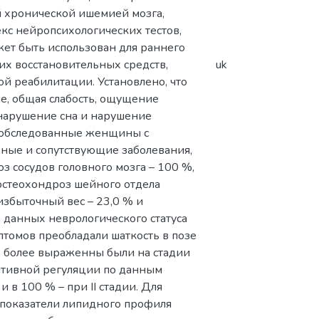
й хронической ишемией мозга,
с нейропсихологических тестов,
ет быть использован для раннего
х восстановительных средств,
uk
 реабилитации. Установлено, что
е, общая слабость, ощущение
 нарушение сна и нарушение
то обследованные женщины с
ные и сопутствующие заболевания,
з сосудов головного мозга – 100 %,
 остеохондроз шейного отдела
избыточный вес – 23,0 % и
 данных неврологического статуса
птомов преобладали шаткость в позе
ые более выраженны были на стадии
тативной регуляции по данным
и в 100 % – при ІІ стадии. Для
 показатели липидного профиля