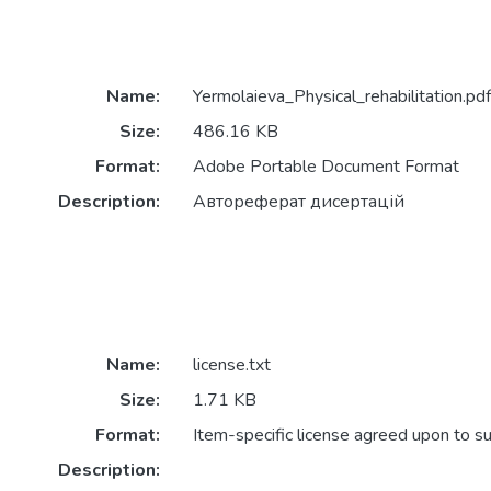
Name:
Yermolaieva_Physical_rehabilitation.pdf
Size:
486.16 KB
Format:
Adobe Portable Document Format
Description:
Автореферат дисертацій
Name:
license.txt
Size:
1.71 KB
Format:
Item-specific license agreed upon to s
Description: