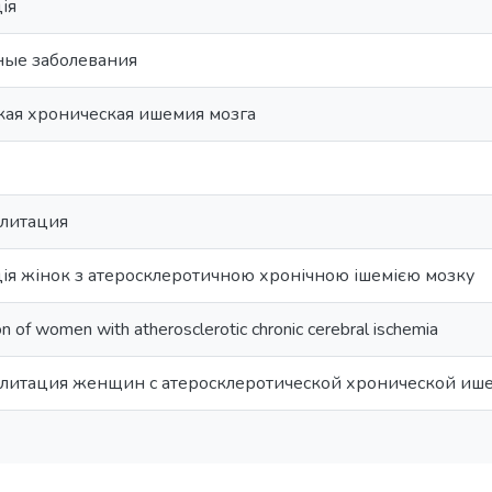
ія
ные заболевания
кая хроническая ишемия мозга
илитация
ція жінок з атеросклеротичною хронічною ішемією мозку
ion of women with atherosclerotic chronic cerebral ischemia
литация женщин с атеросклеротической хронической иш