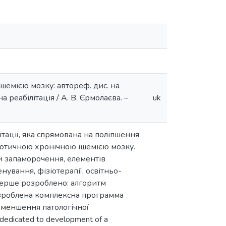
шемією мозку: автореф. дис. на
а реабілітація / А. В. Єрмолаєва. –
uk
тації, яка спрямована на поліпшення
ротичною хронічною ішемією мозку.
и запаморочення, елементів
ування, фізіотерапії, освітньо-
вперше розроблено: алгоритм
озроблена комплексна программа
зменшення патологічної
dedicated to development of a