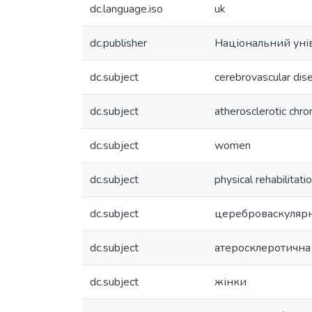
dc.language.iso
uk
dc.publisher
Національний унів
dc.subject
cerebrovascular dis
dc.subject
atherosclerotic chro
dc.subject
women
dc.subject
physical rehabilitati
dc.subject
цереброваскуляр
dc.subject
атеросклеротична 
dc.subject
жінки