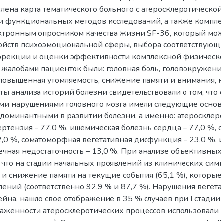
лена карта тематического больного с атеросклеротическо
 функциональных методов исследований, а также комплек
тронным опросником качества жизни SF-36, который мож
ойств психоэмоциональной сферы, выбора соответствующи
рекции и оценки эффективности комплексной физической
 жалобами пациенток были: головная боль, головокружени
, повышенная утомляемость, снижение памяти и внимания,
аты анализа историй болезни свидетельствовали о том, ч
и нарушениями головного мозга имели следующие основ
доминантными в развитии болезни, а именно: атеросклеро
ртензия – 77,0 %, ишемическая болезнь сердца – 77,0 %,
,0 %, соматоморфная вегетативная дисфункция – 23,0 %, 
ечная недостаточность – 13,0 %. При анализе объективных
 что на стадии начальных проявлений из клинических сим
) и снижение памяти на текущие события (65,1 %), котор
ений (соответственно 92,9 % и 87,7 %). Нарушения веге
ейна, нашло свое отображение в 35 % случаев при І стадии 
аженности атеросклеротических процессов использовали