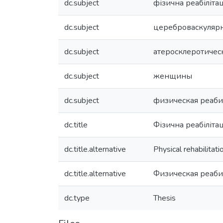
dc.subject
фізична реабілітац
dc.subject
цереброваскуляр
dc.subject
атеросклеротичес
dc.subject
женщины
dc.subject
физическая реаб
dc.title
Фізична реабіліта
dc.title.alternative
Physical rehabilitat
dc.title.alternative
Физическая реаби
dc.type
Thesis