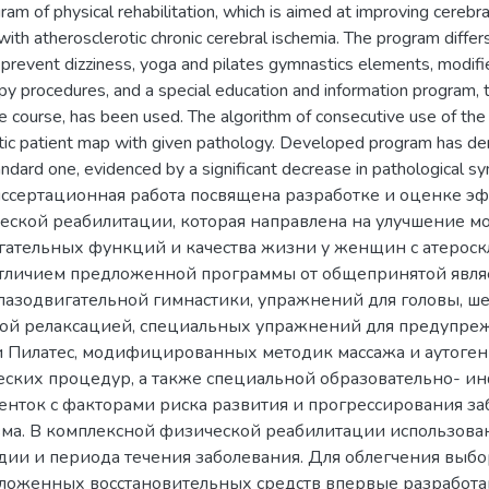
m of physical rehabilitation, which is aimed at improving cerebral
ith atherosclerotic chronic cerebral ischemia. The program diffe
o prevent dizziness, yoga and pilates gymnastics elements, modi
apy procedures, and a special education and information program, 
se course, has been used. The algorithm of consecutive use of th
ic patient map with given pathology. Developed program has dem
ndard one, evidenced by a significant decrease in pathological 
Диссертационная работа посвящена разработке и оценке 
ской реабилитации, которая направлена на улучшение м
гательных функций и качества жизни у женщин с атерос
тличием предложенной программы от общепринятой являе
лазодвигательной гимнастики, упражнений для головы, шеи
ой релаксацией, специальных упражнений для предупре
и Пилатес, модифицированных методик массажа и аутоге
ских процедур, а также специальной образовательно- 
нток с факторами риска развития и прогрессирования за
зма. В комплексной физической реабилитации использова
тадии и периода течения заболевания. Для облегчения выб
оженных восстановительных средств впервые разработан