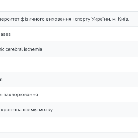
ерситет фізичного виховання і спорту України, м. Київ.
eases
nic cerebral ischemia
on
ні захворювання
хронічна ішемія мозку