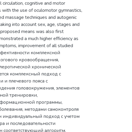
 circulation, cognitive and motor
rs with the use of oculomotor gymnastics,
fied massage techniques and autogenic
taking into account sex, age, stages and
e proposed means was also first
onstrated a much higher efficiency as
symptoms, improvement of all studied
эффективности комплексной
озгового кровообращения,
клеротической хронической
тся комплексный подход с
 и плечевого пояса с
ждения головокружения, элементов
нной тренировки,
информационной программы,
болевания, методами самоконтроля
н индивидуальный подход с учетом
ора и последовательности
 соответствующий алгоритм.