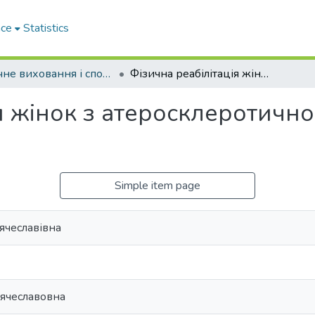
ace
Statistics
Фізичне виховання і спорт
Фізична реабілітація жінок з атеросклеротичною хронічною ішемією мозку
ія жінок з атеросклеротичн
Simple item page
ячеславівна
Вячеславовна