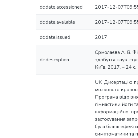
dc.date.accessioned
2017-12-07T09:5
dc.date.available
2017-12-07T09:5
dc.date.issued
2017
Єрмолаєва А. В. Ф
dc.description
здобуття наук. ступ
Київ, 2017. – 24 с.
UK: Дисертацію пр
мозкового кровооб
Програма відрізня
гімнастики йоги т
інформаційної про
застосування запр
була більш ефекти
симптоматики та по