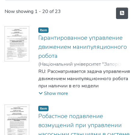
Recent Submissions
Now showing
1 - 20 of 23
Item
Гарантированное управление
движением манипуляционного
робота
(
Національний університет "Запорізька
політехніка"
RU: Рассматривается задача управления
,
2014
)
Гурко, А. Г.
;
Янчевский, И. В.
движением манипуляционного робота
;
Гурко, О. Г.
;
Янчевський, І. В.
при наличии в его модели
;
Gurko, A. G.
;
Yanchevskiy,
I. V.
параметрической неопределенности и
Show more
действии неконтролируемых
возмущений. Предложен робастный
Item
регулятор, основанный на методе
Робастное подавление
вычисляемого момента, в котором для
возмущений при управлении
вычисления дополнительного
насосными станциями в системе