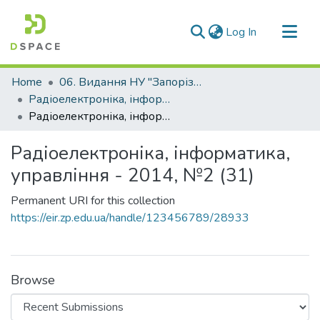
(current)
Log In
Communities & Collections
Home
06. Видання НУ "Запорізька політехніка"
All of DSpace
Радіоелектроніка, інформатика, управління (РІУ)
Радіоелектроніка, інформатика, управління - 2014, №2 (31)
Statistics
Радіоелектроніка, інформатика,
управління - 2014, №2 (31)
Permanent URI for this collection
https://eir.zp.edu.ua/handle/123456789/28933
Browse