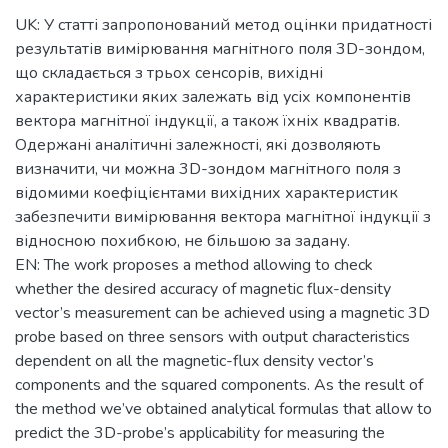
UK: У статті запропонований метод оцінки придатності
результатів вимірювання магнітного поля 3D-зондом,
що складається з трьох сенсорів, вихідні
характеристики яких залежать від усіх компонентів
вектора магнітної індукції, а також їхніх квадратів.
Одержані аналітичні залежності, які дозволяють
визначити, чи можна 3D-зондом магнітного поля з
відомими коефіцієнтами вихідних характеристик
забезпечити вимірювання вектора магнітної індукції з
відносною похибкою, не більшою за задану.
EN: The work proposes a method allowing to check
whether the desired accuracy of magnetic flux-density
vector’s measurement can be achieved using a magnetic 3D
probe based on three sensors with output characteristics
dependent on all the magnetic-flux density vector’s
components and the squared components. As the result of
the method we’ve obtained analytical formulas that allow to
predict the 3D-probe’s applicability for measuring the