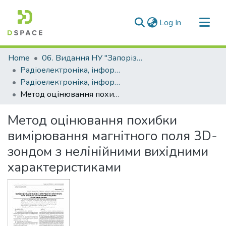
(current)
Log In
Communities & Collections
Home
06. Видання НУ "Запорізька політехніка"
All of DSpace
Радіоелектроніка, інформатика, управління (РІУ)
Радіоелектроніка, інформатика, управління - 2014, №2 (31)
Statistics
Метод оцінювання похибки вимірювання магнітного поля 3D-зондом з нелінійними вихідними характеристиками
Метод оцінювання похибки
вимірювання магнітного поля 3D-
зондом з нелінійними вихідними
характеристиками