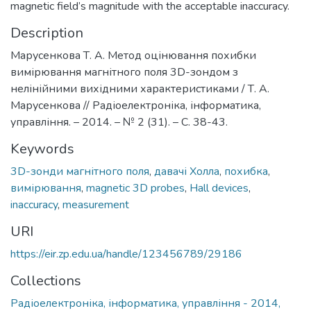
magnetic field’s magnitude with the acceptable inaccuracy.
Description
Марусенкова Т. А. Метод оцінювання похибки
вимірювання магнітного поля 3D-зондом з
нелінійними вихідними характеристиками / Т. А.
Марусенкова // Радіоелектроніка, інформатика,
управління. – 2014. – № 2 (31). – C. 38-43.
Keywords
3D-зонди магнітного поля
,
давачі Холла
,
похибка
,
вимірювання
,
magnetic 3D probes
,
Hall devices
,
inaccuracy
,
measurement
URI
https://eir.zp.edu.ua/handle/123456789/29186
Collections
Радіоелектроніка, інформатика, управління - 2014,