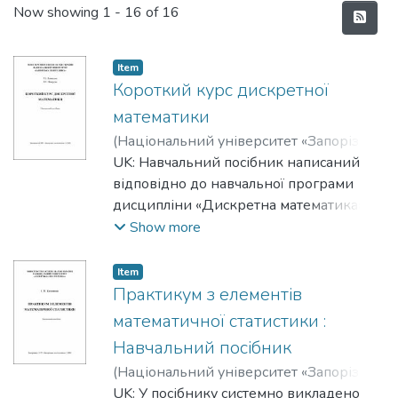
Recent Submissions
Now showing
1 - 16 of 16
Item
Короткий курс дискретної
математики
(
Національний університет «Запорізька
політехніка»
UK: Навчальний посібник написаний
,
2026
)
Левицька, Тетяна
Ігорівна
відповідно до навчальної програми
;
Levytska, Tetyana Igorivna
;
Пожуєва, Ірина Сергіївна
дисципліни «Дискретна математика»,
;
Pozhueva, Iryna
Sergiivna
як складової багатоступеневої
Show more
підготовки фахівців всіх комп’ютерних
спеціальностей. У виданні стисло і
Item
доступно викладено основний
Практикум з елементів
теоретичний матеріал, та для кожної
математичної статистики :
теми розв'язано достатню кількість
Навчальний посібник
прикладів, що є важливим при освоєнні
(
Національний університет «Запорізька
матеріалу.
політехніка»
UK: У посібнику системно викладено
,
2026
)
Килимник, Ірина
Посібник може бути корисним для