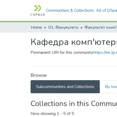
Communities & Collections
All of DSp
Home
01. Факультети
Кафедра комп'ютерн
Permanent URI for this community
https://eir.
Browse
Subcommunities and Collections
By Iss
Collections in this Commu
Now showing
1 - 5 of 5