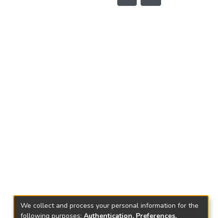
We collect and process your personal information for the
following purposes:
Authentication, Preferences,