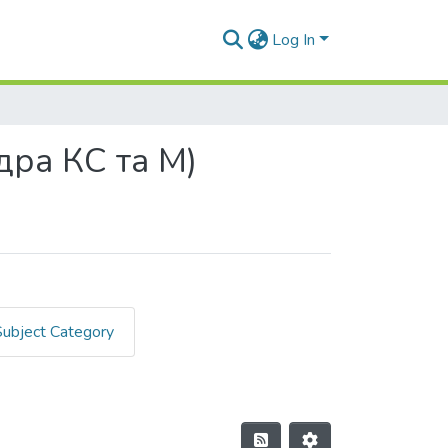
Log In
ра КС та М)
Subject Category