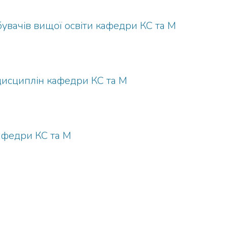
бувачів вищої освіти кафедри КС та М
исциплін кафедри КС та М
афедри КС та М