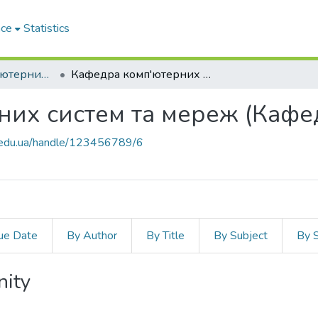
ace
Statistics
Факультет комп'ютерних наук і технологій
Кафедра комп'ютерних систем та мереж (Кафедра КС та М)
их систем та мереж (Кафед
zp.edu.ua/handle/123456789/6
ue Date
By Author
By Title
By Subject
By 
nity