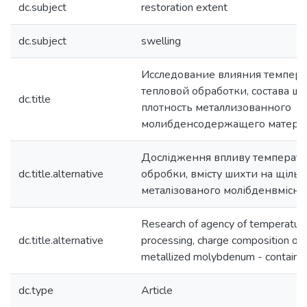
dc.subject
restoration extent
dc.subject
swelling
Исследование влияния темпер
тепловой обработки, состава ш
dc.title
плотность металлизованного
молибденсодержащего матери
Дослідження впливу температу
dc.title.alternative
обробки, вмісту шихти на щільн
металізованого молібденвмісно
Research of agency of temperature
dc.title.alternative
processing, charge composition on 
metallized molybdenum - contain m
dc.type
Article