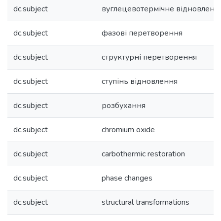
dc.subject
вуглецевотермічне відновленн
dc.subject
фазові перетворення
dc.subject
структурні перетворення
dc.subject
ступінь відновлення
dc.subject
розбухання
dc.subject
chromium oxide
dc.subject
carbothermic restoration
dc.subject
phase changes
dc.subject
structural transformations