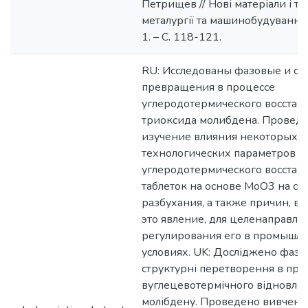
Петрищев // Нові матеріали і те
металургії та машинобудуванні.
1. – С. 118-121.
RU: Исследованы фазовые и ст
превращения в процессе
углеродотермического восстан
триоксида молибдена. Провед
изучение влияния некоторых
технологических параметров п
углеродотермического восстан
таблеток на основе MoO3 на ст
разбухания, а также причин, 
это явление, для целенаправле
регулирования его в промышл
условиях. UK: Досліджено фазов
структурні перетворення в про
вуглецевотермічного відновле
молібдену. Проведено вивченн