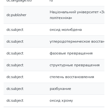
dc.language.iso
ru
Національний університет «Зап
dc.publisher
політехніка»
dc.subject
оксид молибдена
dc.subject
углеродотермическое восстано
dc.subject
фазовые превращения
dc.subject
структурные превращения
dc.subject
степень восстановления
dc.subject
разбухание
dc.subject
оксид хрому