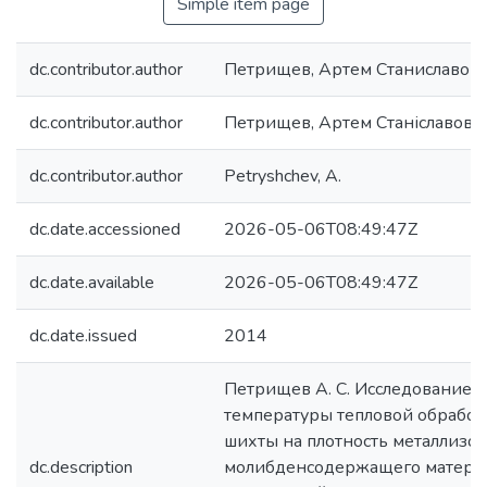
Simple item page
dc.contributor.author
Петрищев, Артем Станиславов
dc.contributor.author
Петрищев, Артем Станіславови
dc.contributor.author
Petryshchev, A.
dc.date.accessioned
2026-05-06T08:49:47Z
dc.date.available
2026-05-06T08:49:47Z
dc.date.issued
2014
Петрищев А. С. Исследование 
температуры тепловой обработк
шихты на плотность металлизо
dc.description
молибденсодержащего материал