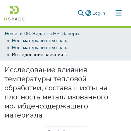
(current)
Log In
Communities & Collections
Home
06. Видання НУ "Запорізька політехніка"
All of DSpace
Нові матеріали і технологіі в металургії та машинобудуванні (НМТ)
Нові матеріали і технології в металургії та машинобудуванні - 2014, №1
Statistics
Исследование влияния температуры тепловой обработки, состава шихты на плотность металлизованного молибденсодержащего материала
Исследование влияния
температуры тепловой
обработки, состава шихты на
плотность металлизованного
молибденсодержащего
материала