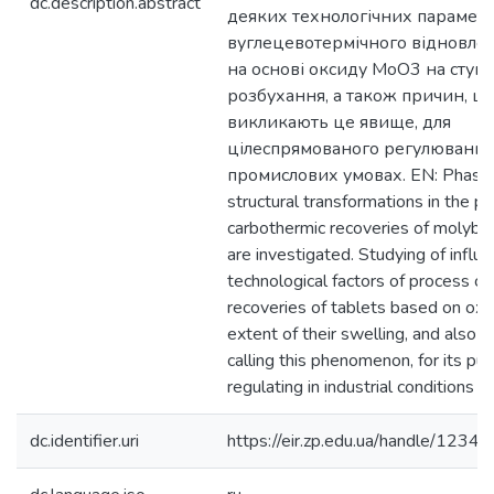
dc.description.abstract
деяких технологічних параметр
вуглецевотермічного відновлен
на основі оксиду МоО3 на ступін
розбухання, а також причин, щ
викликають це явище, для
цілеспрямованого регулювання
промислових умовах. EN: Phase
structural transformations in the p
carbothermic recoveries of molyb
are investigated. Studying of infl
technological factors of process c
recoveries of tablets based on o
extent of their swelling, and also 
calling this phenomenon, for its pu
regulating in industrial conditions is
dc.identifier.uri
https://eir.zp.edu.ua/handle/12