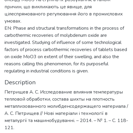
причин, що викликають це явище, для
цілеспрямованого регулювання його в промислових
умовах.
EN: Phase and structural transformations in the process of
carbothermic recoveries of molybdenum oxide are
investigated. Studying of influence of some technological
factors of process carbothermic recoveries of tablets based
on oxide МоО3 on extent of their swelling, and also the
reasons calling this phenomenon, for its purposeful
regulating in industrial conditions is given.
Description
Петрищев А. С. Исследование влияния температуры
тепловой обработки, состава шихты на плотность
металлизованного молибденсодержащего материала /
А. С. Петрищев // Нові матеріали і технології в
металургії та машинобудуванні. – 2014. – № 1. – С. 118-
121.