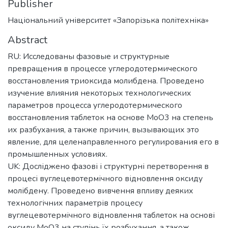
Publisher
Національний університет «Запорізька політехніка»
Abstract
RU: Исследованы фазовые и структурные
превращения в процессе углеродотермического
восстановления триоксида молибдена. Проведено
изучение влияния некоторых технологических
параметров процесса углеродотермического
восстановления таблеток на основе MoO3 на степень
их разбухания, а также причин, вызывающих это
явление, для целенаправленного регулирования его в
промышленных условиях.
UK: Досліджено фазові і структурні перетворення в
процесі вуглецевотермічного відновлення оксиду
молібдену. Проведено вивчення впливу деяких
технологічних параметрів процесу
вуглецевотермічного відновлення таблеток на основі
оксиду МоО3 на ступінь їх розбухання, а також