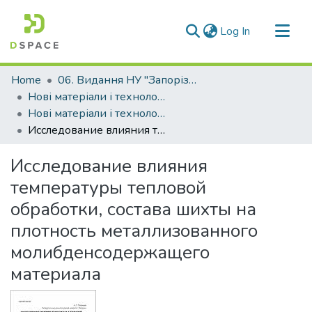
(current)
Log In
Communities & Collections
Home
06. Видання НУ "Запорізька політехніка"
All of DSpace
Нові матеріали і технологіі в металургії та машинобудуванні (НМТ)
Нові матеріали і технології в металургії та машинобудуванні - 2014, №1
Statistics
Исследование влияния температуры тепловой обработки, состава шихты на плотность металлизованного молибденсодержащего материала
Исследование влияния
температуры тепловой
обработки, состава шихты на
плотность металлизованного
молибденсодержащего
материала