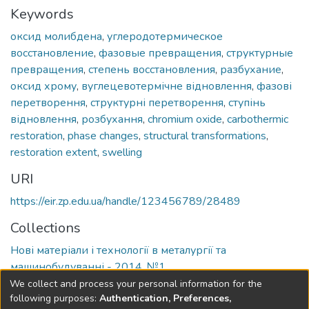
Keywords
оксид молибдена
,
углеродотермическое
восстановление
,
фазовые превращения
,
структурные
превращения
,
степень восстановления
,
разбухание
,
оксид хрому
,
вуглецевотермічне відновлення
,
фазові
перетворення
,
структурні перетворення
,
ступінь
відновлення
,
розбухання
,
chromium oxide
,
carbothermic
restoration
,
phase changes
,
structural transformations
,
restoration extent
,
swelling
URI
https://eir.zp.edu.ua/handle/123456789/28489
Collections
Нові матеріали і технології в металургії та
машинобудуванні - 2014, №1
We collect and process your personal information for the
Full item page
following purposes:
Authentication, Preferences,