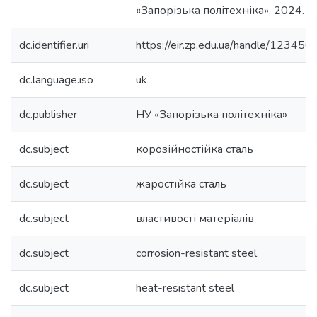
«Запорізька політехніка», 2024. – 
dc.identifier.uri
https://eir.zp.edu.ua/handle/1234
dc.language.iso
uk
dc.publisher
НУ «Запорізька політехніка»
dc.subject
корозійностійка сталь
dc.subject
жаростійка сталь
dc.subject
властивості матеріалів
dc.subject
corrosion-resistant steel
dc.subject
heat-resistant steel