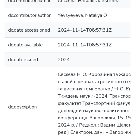
dc.contributor.author
Євсєєва, Наталія Олексіївна
dc.contributor.author
Yevsyeyeva, Nataliya O.
dc.date.accessioned
2024-11-14T08:57:31Z
dc.date.available
2024-11-14T08:57:31Z
dc.date.issued
2024
Євсєєва Н. О. Корозійна та жарост
сталей в умовах агресивного се
та високих температур / Н. О. Євсє
Тиждень науки-2024. Транспорт
факультет Транспортний факульт
dc.description
доповідей науково-практичної
конференції, Запоріжжя, 15-19 к
2024 р. / Редкол. : Вадим Шаломєє
ред.) Електрон. дані. – Запоріжжя