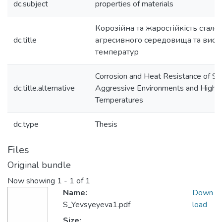
dc.subject
properties of materials
Корозійна та жаростійкість стале
dc.title
агресивного середовища та висо
температур
Corrosion and Heat Resistance of Ste
dc.title.alternative
Aggressive Environments and High
Temperatures
dc.type
Thesis
Files
Original bundle
Now showing
1 - 1 of 1
Name:
Down
S_Yevsyeyeva1.pdf
load
Size: