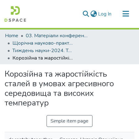
(current)
Log In
Communities & Collections
Home
03. Матеріали конференцій та семінарів
All of DSpace
Щорічна науково-практична конференція «Тиждень науки»
Тиждень науки-2024. Транспортний факультет
Statistics
Корозійна та жаростійкість сталей в умовах агресивного середовища та високих температур
Корозійна та жаростійкість
сталей в умовах агресивного
середовища та високих
температур
Simple item page