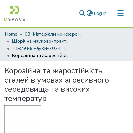
(current)
Log In
Communities & Collections
Home
03. Матеріали конференцій та семінарів
All of DSpace
Щорічна науково-практична конференція «Тиждень науки»
Тиждень науки-2024. Транспортний факультет
Statistics
Корозійна та жаростійкість сталей в умовах агресивного середовища та високих температур
Корозійна та жаростійкість
сталей в умовах агресивного
середовища та високих
температур