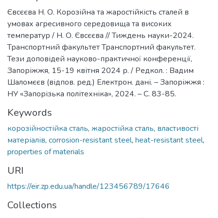
Євсєєва Н. О. Корозійна та жаростійкість сталей в
умовах агресивного середовища та високих
температур / Н. О. Євсєєва // Тиждень науки-2024.
Транспортний факультет Транспортний факультет.
Тези доповідей науково-практичної конференції,
Запоріжжя, 15-19 квітня 2024 р. / Редкол. : Вадим
Шаломєєв (відпов. ред.) Електрон. дані. – Запоріжжя :
НУ «Запорізька політехніка», 2024. – С. 83-85.
Keywords
корозійностійка сталь
,
жаростійка сталь
,
властивості
матеріалів
,
corrosion-resistant steel
,
heat-resistant steel
,
properties of materials
URI
https://eir.zp.edu.ua/handle/123456789/17646
Collections