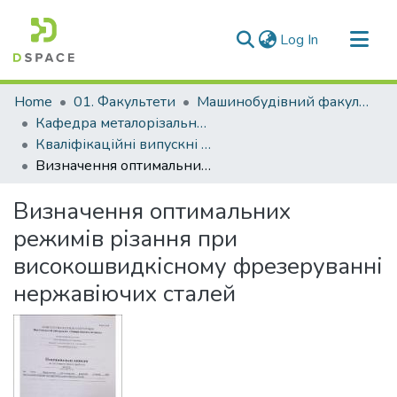
(current)
Log In
Communities & Collections
Home
01. Факультети
Машинобудівний факультет
All of DSpace
Кафедра металорізальних верстатів та інструментів (Кафедра МВ та І)
Кваліфікаційні випускні роботи здобувачів вищої освіти кафедри МВ та І
Statistics
Визначення оптимальних режимів різання при високошвидкісному фрезеруванні нержавіючих сталей
Визначення оптимальних
режимів різання при
високошвидкісному фрезеруванні
нержавіючих сталей