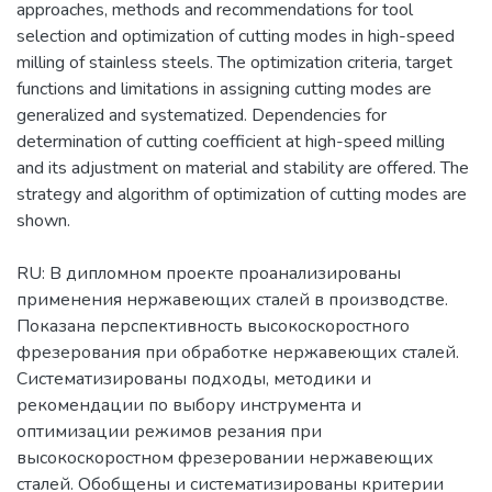
approaches, methods and recommendations for tool
selection and optimization of cutting modes in high-speed
milling of stainless steels. The optimization criteria, target
functions and limitations in assigning cutting modes are
generalized and systematized. Dependencies for
determination of cutting coefficient at high-speed milling
and its adjustment on material and stability are offered. The
strategy and algorithm of optimization of cutting modes are
shown.
RU: В дипломном проекте проанализированы
применения нержавеющих сталей в производстве.
Показана перспективность высокоскоростного
фрезерования при обработке нержавеющих сталей.
Систематизированы подходы, методики и
рекомендации по выбору инструмента и
оптимизации режимов резания при
высокоскоростном фрезеровании нержавеющих
сталей. Обобщены и систематизированы критерии