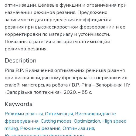
оптимизации, целевые функции и ограничения при
назначении режимов резания. Предложено
зависимости для определения коэффициента
резания при высокоскоростном фрезеровании и ее
корректировки по материалу и устойчивости.
Показаны стратегия и алгоритм оптимизации
режимов резания.
Description
Ріпа В.Р. Визначення оптимальних режимів різання
при високошвидкісному фрезеруванні нержавіючих
сталей: магістерська робота / В.Р. Ріпа – Запоріжжя: НУ
«Запорізька політехніка», 2020. – 85 с.
Keywords
Режими різання
,
Оптимізація
,
Високошвидкісне
фрезерування
,
Cutting modes
,
Optimization
,
High speed
milling
,
Режимы резания
,
Оптимизация
,
Высокоскоростное фрезерование