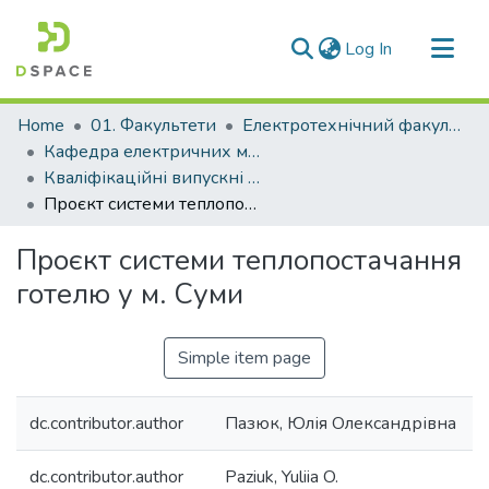
(current)
Log In
Communities & Collections
Home
01. Факультети
Електротехнічний факультет
All of DSpace
Кафедра електричних машин (Кафедра ЕМ)
Кваліфікаційні випускні роботи здобувачів вищої освіти кафедри ЕМ
Statistics
Проєкт системи теплопостачання готелю у м. Суми
Проєкт системи теплопостачання
готелю у м. Суми
Simple item page
dc.contributor.author
Пазюк, Юлія Олександрівна
dc.contributor.author
Paziuk, Yuliia O.