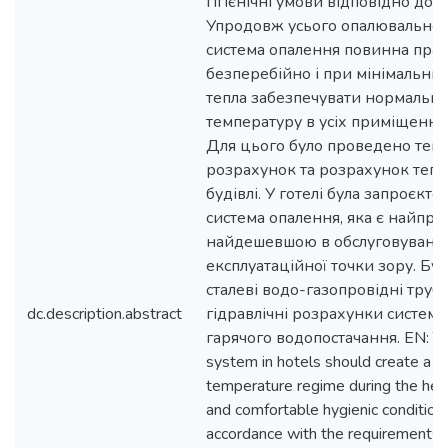
гігієнічні умови відповідно до 
Упродовж усього опалювальног
система опалення повинна пра
безперебійно і при мінімальни
тепла забезпечувати нормальну
температуру в усіх приміщення
Для цього було проведено теп
розрахунок та розрахунок тепл
будівлі. У готелі була запроєкт
система опалення, яка є найпро
найдешевшою в обслуговуванні
експлуатаційної точки зору. Бул
сталеві водо-газопровідні труби
dc.description.abstract
гідравлічні розрахунки системи
гарячого водопостачання. EN: Th
system in hotels should create a s
temperature regime during the hea
and comfortable hygienic conditions
accordance with the requirements. 