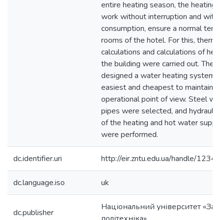
entire heating season, the heatin
work without interruption and with
consumption, ensure a normal tempe
rooms of the hotel. For this, therm
calculations and calculations of hea
the building were carried out. The 
designed a water heating system, w
easiest and cheapest to maintain f
operational point of view. Steel w
pipes were selected, and hydraulic 
of the heating and hot water supp
were performed.
dc.identifier.uri
http://eir.zntu.edu.ua/handle/12
dc.language.iso
uk
Національний університет «Зап
dc.publisher
політехніка»