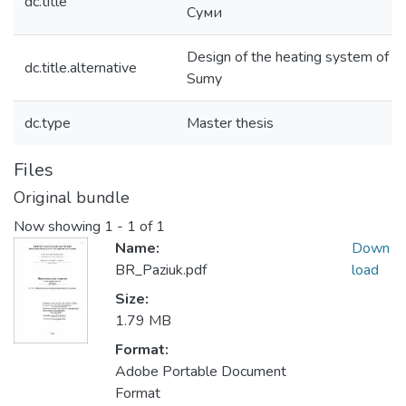
dc.title
Суми
Design of the heating system of th
dc.title.alternative
Sumy
dc.type
Master thesis
Files
Original bundle
Now showing
1 - 1 of 1
Name:
Down
BR_Paziuk.pdf
load
Size:
1.79 MB
Format:
Adobe Portable Document
Format