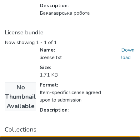
Description:
Бакалаврська робота
License bundle
Now showing
1 - 1 of 1
Name:
Down
license.txt
load
Size:
1.71 KB
Format:
No
Item-specific license agreed
Thumbnail
upon to submission
Available
Description:
Collections
Кваліфікаційні випускні роботи здобувачів вищої