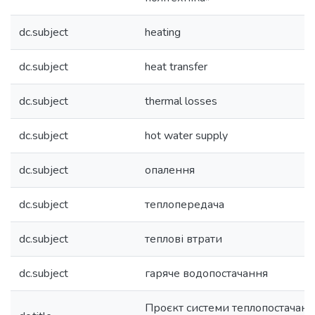
dc.subject
heating
dc.subject
heat transfer
dc.subject
thermal losses
dc.subject
hot water supply
dc.subject
опалення
dc.subject
теплопередача
dc.subject
теплові втрати
dc.subject
гаряче водопостачання
Проєкт системи теплопостачання