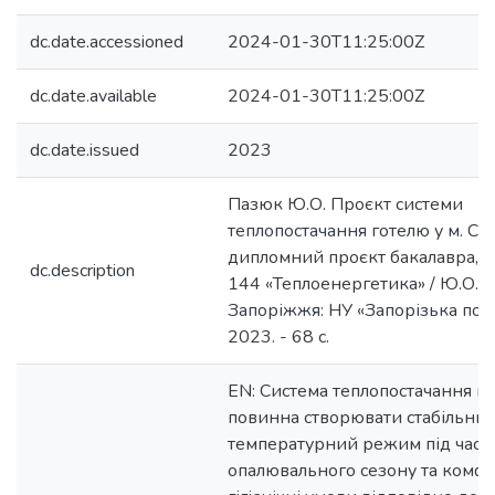
dc.date.accessioned
2024-01-30T11:25:00Z
dc.date.available
2024-01-30T11:25:00Z
dc.date.issued
2023
Пазюк Ю.О. Проєкт системи
теплопостачання готелю у м. Су
дипломний проєкт бакалавра, с
dc.description
144 «Теплоенергетика» / Ю.О. 
Запоріжжя: НУ «Запорізька полі
2023. - 68 c.
EN: Система теплопостачання в 
повинна створювати стабільни
температурний режим під час
опалювального сезону та комф