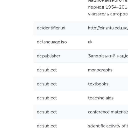
национального те
период 1954-2015
указатель авторов
dc.identifier.uri
http://eir.zntu.ed
dc.language.iso
uk
dc.publisher
Запорізький наці
dc.subject
monographs
dc.subject
textbooks
dc.subject
teaching aids
dc.subject
conference material
dc.subject
scientific activity o