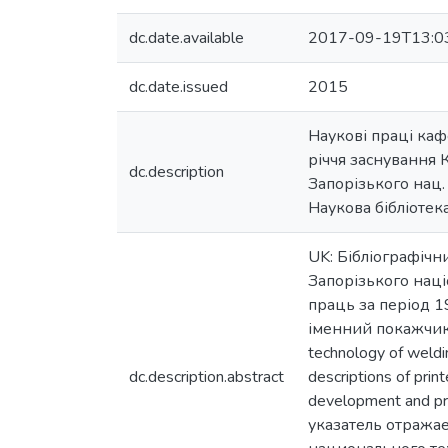
dc.date.available
2017-09-19T13:0
dc.date.issued
2015
Наукові праці каф
річчя заснування 
dc.description
Запорізького нац. т
Наукова бібліотека
UK: Бібліографіч
Запорізького наці
праць за період 1
іменний покажчик а
technology of weldin
dc.description.abstract
descriptions of prin
development and pr
указатель отража