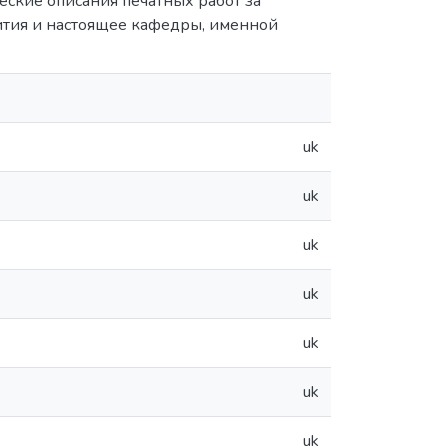
еские описания печатных работ за
вития и настоящее кафедры, именной
uk
uk
uk
uk
uk
uk
uk