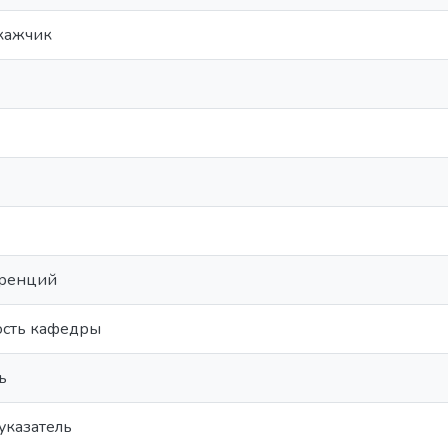
кажчик
еренций
ость кафедры
ь
указатель