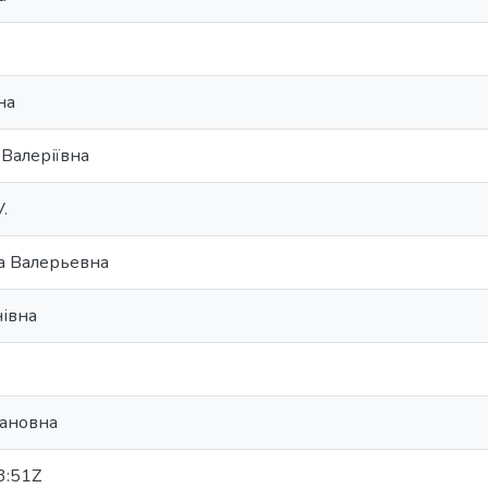
на
 Валеріївна
.
на Валерьевна
нівна
вановна
3:51Z