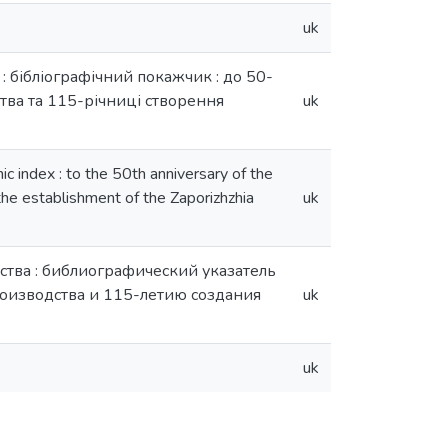
uk
 бібліографічний покажчик : до 50-
тва та 115-річниці створення
uk
c index : to the 50th anniversary of the
e establishment of the Zaporizhzhia
uk
тва : библиографический указатель
роизводства и 115-летию создания
uk
uk