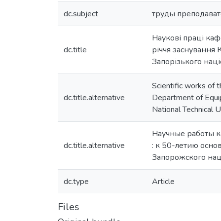
dc.subject
труды преподават
Наукові праці каф
dc.title
річчя заснування 
Запорізького наці
Scientific works of 
dc.title.alternative
Department of Equip
National Technical U
Научные работы к
dc.title.alternative
: к 50-летию осн
Запорожского нац
dc.type
Article
Files