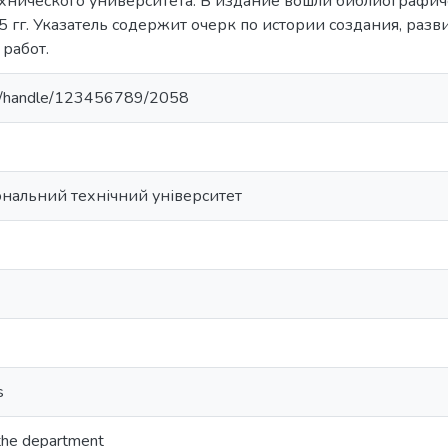
хнического университета. В издание вошли библиографич
 гг. Указатель содержит очерк по истории создания, раз
 работ.
u.ua/handle/123456789/2058
ональний технічний університет
s
f the department