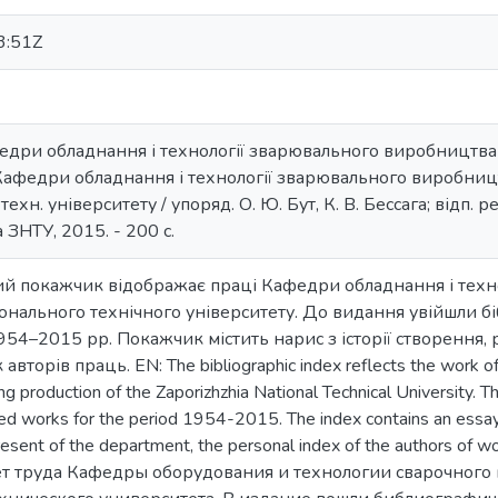
3:51Z
едри обладнання і технології зварювального виробництва :
Кафедри обладнання і технології зварювального виробниц
ехн. університету / упоряд. О. Ю. Бут, К. В. Бессага; відп. ре
 ЗНТУ, 2015. - 200 с.
ний покажчик відображає праці Кафедри обладнання і тех
онального технічного університету. До видання увійшли б
954–2015 рр. Покажчик містить нарис з історії створення,
вторів праць. EN: The bibliographic index reflects the work o
g production of the Zaporizhzhia National Technical University. Th
ted works for the period 1954-2015. The index contains an essay 
esent of the department, the personal index of the authors o
ет труда Кафедры оборудования и технологии сварочного