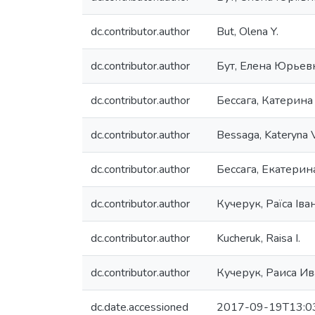
dc.contributor.author
But, Olena Y.
dc.contributor.author
Бут, Елена Юрьев
dc.contributor.author
Бессага, Катерина
dc.contributor.author
Bessaga, Kateryna V
dc.contributor.author
Бессага, Екатери
dc.contributor.author
Кучерук, Раїса Іва
dc.contributor.author
Kucheruk, Raisa I.
dc.contributor.author
Кучерук, Раиса И
dc.date.accessioned
2017-09-19T13:0