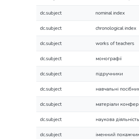
dc.subject
nominal index
dc.subject
chronological index
dc.subject
works of teachers
dc.subject
монографії
dc.subject
підручники
dc.subject
навчальні посібни
dc.subject
матеріали конфер
dc.subject
наукова діяльніст
dc.subject
іменний покажчи