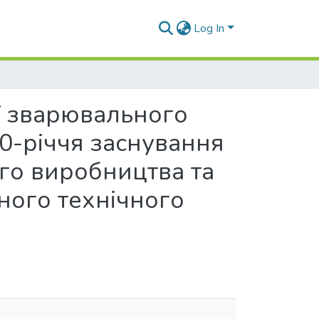
Log In
ї зварювального
50-річчя заснування
го виробництва та
ного технічного