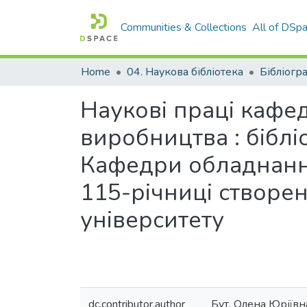
Communities & Collections
All of DSp
Home
04. Наукова бібліотека
Бібліогр
Наукові праці кафе
виробництва : біблі
Кафедри обладнання
115-річниці створе
університету
dc.contributor.author
Бут, Олена Юріївн