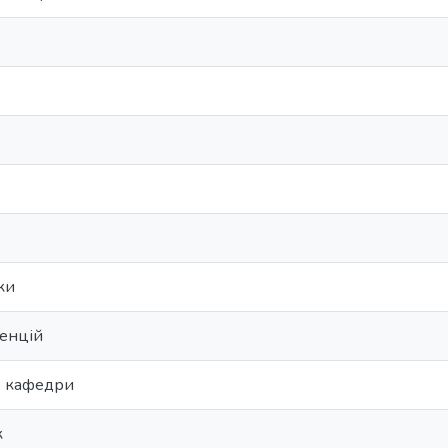
ки
енцій
ь кафедри
к