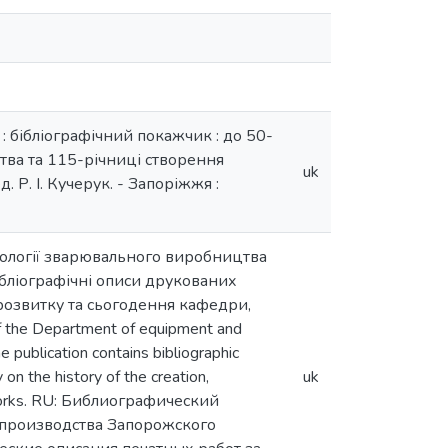
 бібліографічний покажчик : до 50-
тва та 115-річниці створення
uk
д. Р. І. Кучерук. - Запоріжжя :
нології зварювального виробництва
ібліографічні описи друкованих
 розвитку та сьогодення кафедри,
f the Department of equipment and
e publication contains bibliographic
on the history of the creation,
uk
f works. RU: Библиографический
 производства Запорожского