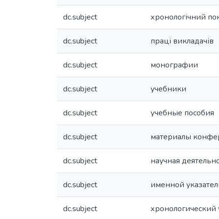
dc.subject
хронологічний по
dc.subject
праці викладачів
dc.subject
монографии
dc.subject
учебники
dc.subject
учебные пособия
dc.subject
материалы конф
dc.subject
научная деятельн
dc.subject
именной указател
dc.subject
хронологический 