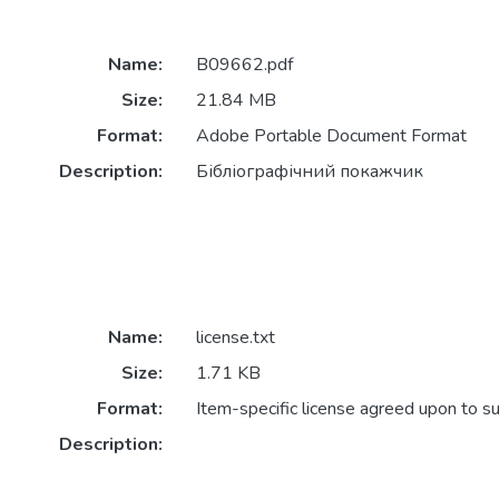
Name:
B09662.pdf
Size:
21.84 MB
Format:
Adobe Portable Document Format
Description:
Бібліографічний покажчик
Name:
license.txt
Size:
1.71 KB
Format:
Item-specific license agreed upon to s
Description: