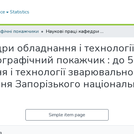
ace
Statistics
афічні покажчики
Наукові праці кафедри обладнання і технології зварювального виробництва : бібліографічний покажчик : до 50-річчя заснування Кафедри обладнання і технології зварювального виробництва та 115-річниці створення Запорізького національного технічного університету
дри обладнання і технологі
ографічний покажчик : до 
 і технології зварювально
ння Запорізького національ
Simple item page
а