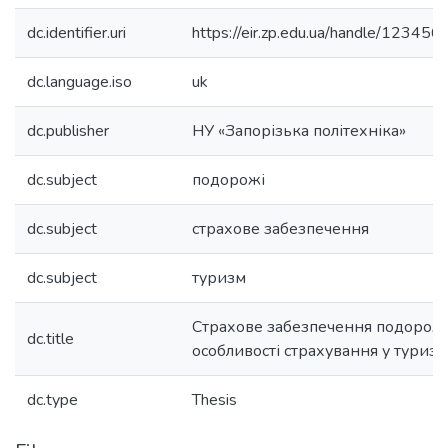
dc.identifier.uri
https://eir.zp.edu.ua/handle/1234
dc.language.iso
uk
dc.publisher
НУ «Запорізька політехніка»
dc.subject
подорожі
dc.subject
страхове забезпечення
dc.subject
туризм
Страхове забезпечення подорожі
dc.title
особливості страхування у туризм
dc.type
Thesis