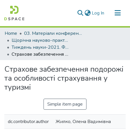
(current)
Log In
Communities & Collections
Home
03. Матеріали конференцій та семінарів
All of DSpace
Щорічна науково-практична конференція «Тиждень науки»
Тиждень науки-2021. Факультет міжнародного туризму та економіки
Statistics
Страхове забезпечення подорожі та особливості страхування у туризмі
Страхове забезпечення подорожі
та особливості страхування у
туризмі
Simple item page
dc.contributor.author
Жилко, Олена Вадимівна