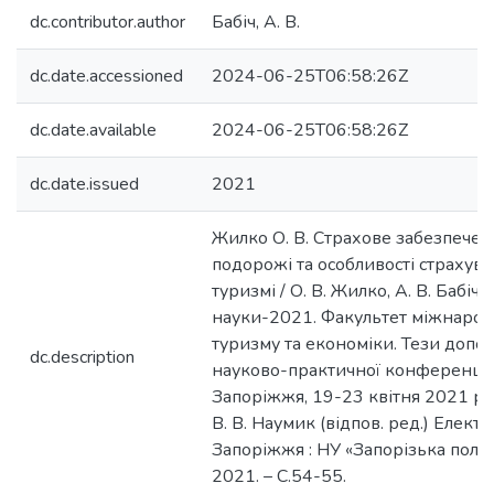
dc.contributor.author
Бабіч, А. В.
dc.date.accessioned
2024-06-25T06:58:26Z
dc.date.available
2024-06-25T06:58:26Z
dc.date.issued
2021
Жилко О. В. Страхове забезпечен
подорожі та особливості страхува
туризмі / О. В. Жилко, А. В. Бабіч 
науки-2021. Факультет міжнаро
туризму та економіки. Тези допо
dc.description
науково-практичної конференції
Запоріжжя, 19-23 квітня 2021 р. /
В. В. Наумик (відпов. ред.) Електро
Запоріжжя : НУ «Запорізька політ
2021. – С.54-55.