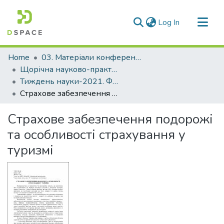
(current)
Log In
Communities & Collections
Home
03. Матеріали конференцій та семінарів
All of DSpace
Щорічна науково-практична конференція «Тиждень науки»
Тиждень науки-2021. Факультет міжнародного туризму та економіки
Statistics
Страхове забезпечення подорожі та особливості страхування у туризмі
Страхове забезпечення подорожі
та особливості страхування у
туризмі