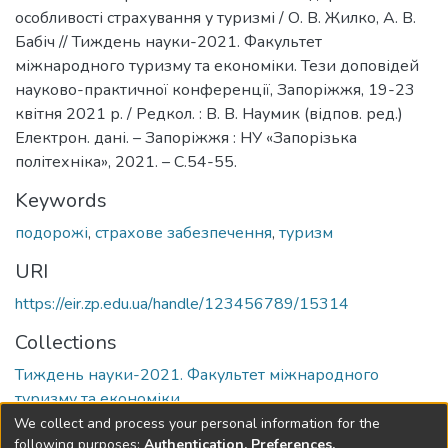
особливості страхування у туризмі / О. В. Жилко, А. В.
Бабіч // Тиждень науки-2021. Факультет
міжнародного туризму та економіки. Тези доповідей
науково-практичної конференції, Запоріжжя, 19-23
квітня 2021 р. / Редкол. : В. В. Наумик (відпов. ред.)
Електрон. дані. – Запоріжжя : НУ «Запорізька
політехніка», 2021. – С.54-55.
Keywords
подорожі
,
страхове забезпечення
,
туризм
URI
https://eir.zp.edu.ua/handle/123456789/15314
Collections
Тиждень науки-2021. Факультет міжнародного
туризму та економіки
We collect and process your personal information for the
Full item page
following purposes:
Authentication, Preferences,