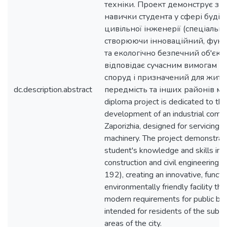
техніки. Проект демонструє зн
навички студента у сфері будів
цивільної інженерії (спеціальні
створюючи інноваційний, фун
та екологічно безпечний об'єкт,
відповідає сучасним вимогам г
споруд і призначений для жите
dc.description.abstract
передмість та інших районів міст
diploma project is dedicated to the
development of an industrial compl
Zaporizhia, designed for servicing ag
machinery. The project demonstrat
student's knowledge and skills in t
construction and civil engineering (
192), creating an innovative, functi
environmentally friendly facility th
modern requirements for public bui
intended for residents of the subu
areas of the city.