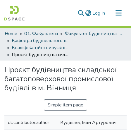
(current)
Log In
Communities & Collections
Home
01. Факультети
Факультет будівництва, архітектури та дизайну
All of DSpace
Кафедра будівельного виробництва та управління проєктами (Кафедра БВ та УП)
Кваліфікаційні випускні роботи здобувачів вищої освіти кафедри БВ та УП
Statistics
Проєкт будівництва складської багатоповерхової промислової будівлі в м. Вінниця
Проєкт будівництва складської
багатоповерхової промислової
будівлі в м. Вінниця
Simple item page
dc.contributor.author
Кудашев, Іван Артурович