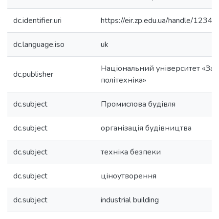
dc.identifier.uri
https://eir.zp.edu.ua/handle/12
dc.language.iso
uk
Національний університет «Зап
dc.publisher
політехніка»
dc.subject
Промислова будівля
dc.subject
організація будівництва
dc.subject
техніка безпеки
dc.subject
ціноутворення
dc.subject
industrial building