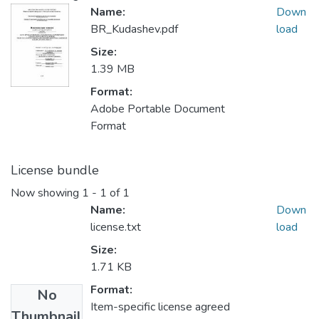
Name:
Down
BR_Kudashev.pdf
load
Size:
1.39 MB
Format:
Adobe Portable Document
Format
License bundle
Now showing
1 - 1 of 1
Name:
Down
license.txt
load
Size:
1.71 KB
Format:
No
Item-specific license agreed
Thumbnail