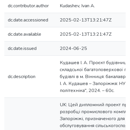
dc.contributor.author
Kudashev, Ivan A.
dc.date.accessioned
2025-02-13T13:21:47Z
dc.date.available
2025-02-13T13:21:47Z
dc.date.issued
2024-06-25
Кудашев І. А. Проєкт будівницт
складської багатоповерхової п
dc.description
будівлі в м. Вінниця: бакалаврсь
І. А. Кудашев – Запоріжжя: НУ "
політехніка", 2024. – 60с.
UK: Цей дипломний проект пр
розробці промислового компле
Запоріжжі, призначеного для с
обслуговування сільськогоспод