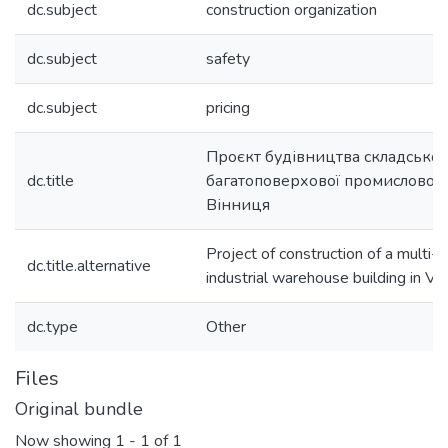
dc.subject
construction organization
dc.subject
safety
dc.subject
pricing
Проєкт будівництва складської
dc.title
багатоповерхової промислової бу
Вінниця
Project of construction of a multi-
dc.title.alternative
industrial warehouse building in Vin
dc.type
Other
Files
Original bundle
Now showing
1 - 1 of 1