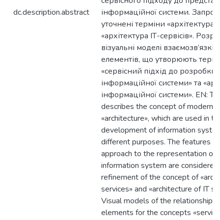
сервісного підходу до предста
dc.description.abstract
інформаційної системи. Запро
уточнені терміни «архітектура І
«архітектура ІТ-сервісів». Розр
візуальні моделі взаємозв’язкі
елементів, що утворюють терм
«сервісний підхід до розробки
інформаційної системи» та «арх
інформаційної системи». EN: The 
describes the concept of modern i
«architecture», which are used in th
development of information syste
different purposes. The features of
approach to the representation of 
information system are considered
refinement of the concept of «archi
services» and «architecture of IT se
Visual models of the relationship 
elements for the concepts «servic