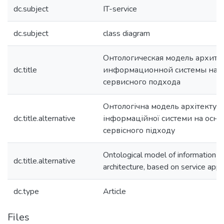
dc.subject
IT-service
dc.subject
class diagram
Онтологическая модель архите
dc.title
информационной системы на о
сервисного подхода
Онтологічна модель архітектур
dc.title.alternative
інформаційної системи на осно
сервісного підходу
Ontological model of information 
dc.title.alternative
architecture, based on service app
dc.type
Article
Files