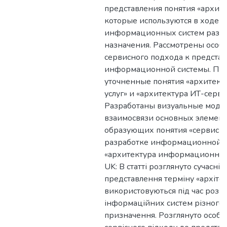
представления понятия «архите
которые используются в ходе 
информационных систем разл
назначения. Рассмотрены особ
сервисного подхода к предста
информационной системы. Пр
уточненные понятия «архитект
услуг» и «архитектура ИТ-серви
Разработаны визуальные моде
взаимосвязи основных элемент
образующих понятия «сервисн
разработке информационной с
«архитектура информационной
UK: В статті розглянуто сучасні
представлення терміну «архітект
використовуються під час розр
інформаційних систем різного
призначення. Розглянуто особл