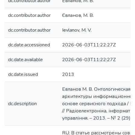
dc.contributor.author
Евланов, М. В.
dc.contributor.author
Євланов, М. В.
dc.contributor.author
Ievlanov, M. V.
dc.date.accessioned
2026-06-03T11:22:27Z
dc.date.available
2026-06-03T11:22:27Z
dc.date.issued
2013
Евланов М. В. Онтологическая 
архитектуры информационной
dc.description
основе сервисного подхода / М.
// Радіоелектроніка, інформатик
управління. – 2013. – № 2 (29). 
RU: В статье рассмотрены сов