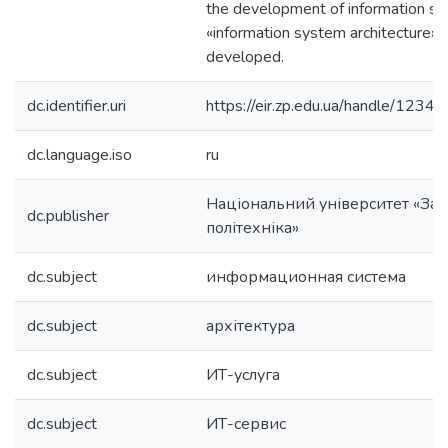
the development of information s
«information system architecture» 
developed.
dc.identifier.uri
https://eir.zp.edu.ua/handle/12
dc.language.iso
ru
Національний університет «Зап
dc.publisher
політехніка»
dc.subject
информационная система
dc.subject
архітектура
dc.subject
ИТ-услуга
dc.subject
ИТ-сервис