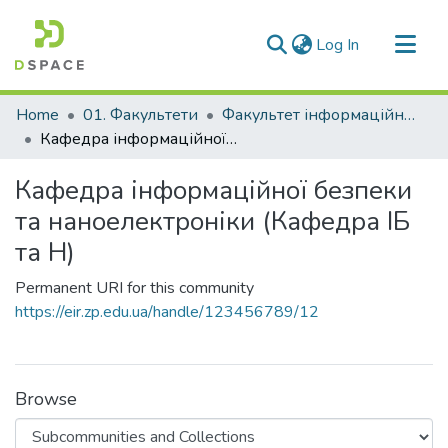
(current)
Log In
Communities & Collections
Home
01. Факультети
Факультет інформаційної безпеки та електронних комунікацій
All of DSpace
Кафедра інформаційної безпеки та наноелектроніки (Кафедра ІБ та Н)
Statistics
Кафедра інформаційної безпеки
та наноелектроніки (Кафедра ІБ
та Н)
Permanent URI for this community
https://eir.zp.edu.ua/handle/123456789/12
Browse