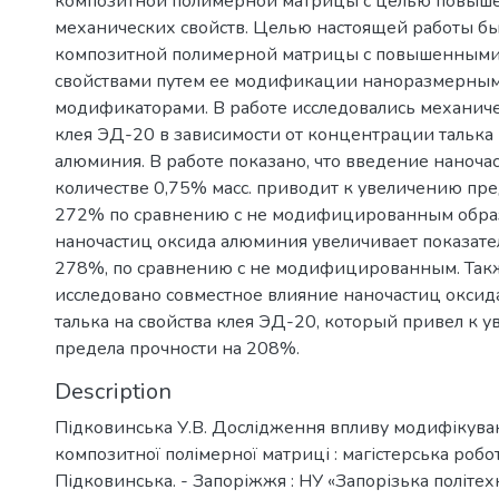
композитной полимерной матрицы с целью повыш
механических свойств. Целью настоящей работы бы
композитной полимерной матрицы с повышенным
свойствами путем ее модификации наноразмерны
модификаторами. В работе исследовались механиче
клея ЭД-20 в зависимости от концентрации талька 
алюминия. В работе показано, что введение наночас
количестве 0,75% масс. приводит к увеличению пре
272% по сравнению с не модифицированным обра
наночастиц оксида алюминия увеличивает показате
278%, по сравнению с не модифицированным. Так
исследовано совместное влияние наночастиц оксид
талька на свойства клея ЭД-20, который привел к 
предела прочности на 208%.
Description
Підковинська У.В. Дослідження впливу модифікуван
композитної полімерної матриці : магістерська робота
Підковинська. - Запоріжжя : НУ «Запорізька політехні