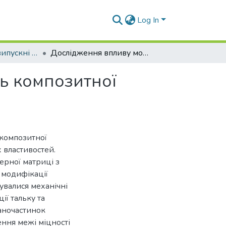
Log In
Кваліфікаційні випускні роботи здобувачів вищої освіти кафедри КМХ та Т
Дослідження впливу модифікування на міцність композитної полімерної матриці
ь композитної
 композитної
 властивостей.
ерної матриці з
 модифікації
увалися механічні
ії тальку та
наночастинок
ення межі міцності