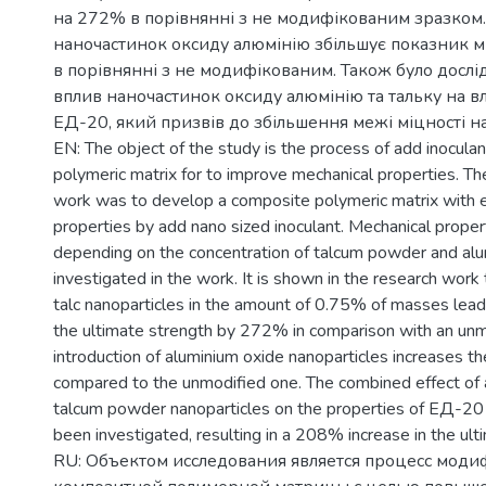
на 272% в порівнянні з не модифікованим зразком
наночастинок оксиду алюмінію збільшує показник мі
в порівнянні з не модифікованим. Також було досл
вплив наночастинок оксиду алюмінію та тальку на в
ЕД-20, який призвів до збільшення межі міцності н
EN: The object of the study is the process of add inocula
polymeric matrix for to improve mechanical properties. Th
work was to develop a composite polymeric matrix with 
properties by add nano sized inoculant. Mechanical prope
depending on the concentration of talcum powder and al
investigated in the work. It is shown in the research work 
talc nanoparticles in the amount of 0.75% of masses leads
the ultimate strength by 272% in comparison with an un
introduction of aluminium oxide nanoparticles increases 
compared to the unmodified one. The combined effect of 
talcum powder nanoparticles on the properties of ЕД-20
been investigated, resulting in a 208% increase in the ult
RU: Объектом исследования является процесс мод