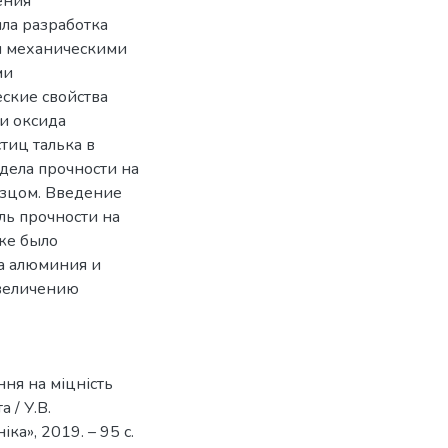
ения
ла разработка
и механическими
ми
ские свойства
и оксида
тиц талька в
дела прочности на
зцом. Введение
ль прочности на
же было
а алюминия и
увеличению
ня на міцність
 / У.В.
ка», 2019. – 95 c.