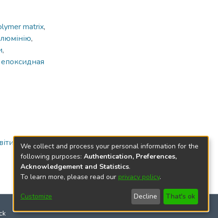
olymer matrix
,
алюмінію
,
и
,
,
епоксидная
освіти кафедри КМХ
We collect and process your personal information for the
following purposes:
Authentication, Preferences,
Acknowledgement and Statistics
.
To learn more, please read our
privacy policy
.
Customize
Decline
That's ok
ck