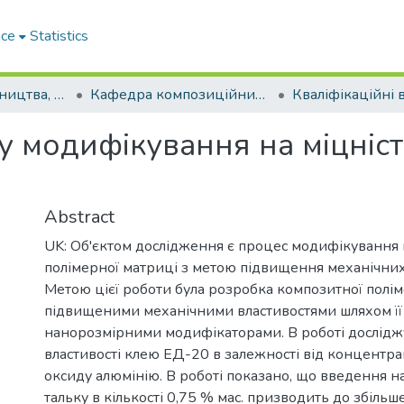
ace
Statistics
Факультет будівництва, архітектури та дизайну
Кафедра композиційних матеріалів, хімії та технологій (Кафедра КМХ та Т)
 модифікування на міцніст
Abstract
UK: Об'єктом дослідження є процес модифікування
полімерної матриці з метою підвищення механічних
Метою цієї роботи була розробка композитної полім
підвищеними механічними властивостями шляхом її
нанорозмірними модифікаторами. В роботі дослідж
властивості клею ЕД-20 в залежності від концентрац
оксиду алюмінію. В роботі показано, що введення 
тальку в кількості 0,75 % мас. призводить до збільш