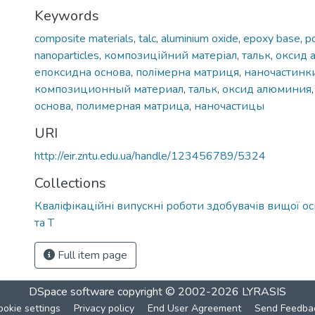
Keywords
composite materials
,
talc
,
aluminium oxide
,
epoxy base
,
p
nanoparticles
,
композиційний матеріал
,
тальк
,
оксид 
епоксидна основа
,
полімерна матриця
,
наночастинк
композиционный материал
,
тальк
,
оксид алюминия
основа
,
полимерная матрица
,
наночастицы
URI
http://eir.zntu.edu.ua/handle/123456789/5324
Collections
Кваліфікаційні випускні роботи здобувачів вищої 
та Т
Full item page
DSpace software
copyright © 2002-2026
LYRASIS
ookie settings
Privacy policy
End User Agreement
Send Feedba