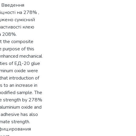
. Введення
цності на 278% ,
іджено сумісний
ластивості клею
а 208%.
nt the composite
e purpose of this
enhanced mechanical
rties of ЕД-20 glue
uminum oxide were
that introduction of
 to an increase in
modified sample. The
the strength by 278%
aluminium oxide and
 adhesive has also
imate strength.
ифицирования