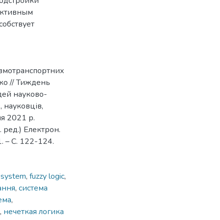
подстройки
ективным
собствует
невмотранспортних
нко // Тиждень
дей науково-
, науковців,
ня 2021 р.
. ред.) Електрон.
. – С. 122-124.
l system
,
fuzzy logic
,
ання
,
система
ема
,
,
нечеткая логика