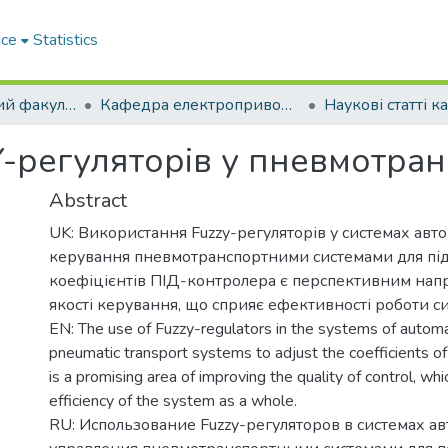
ace
Statistics
Електротехнічний факультет
Кафедра електроприводу та автоматизації промислових установок (Кафедра ЕП та АПУ)
-регуляторів у пневмотра
Abstract
UK: Використання Fuzzy-регуляторів у системах авт
керування пневмотранспортними системами для пі
коефіцієнтів ПІД-контролера є перспективним на
якості керування, що сприяє ефективності роботи си
EN: The use of Fuzzy-regulators in the systems of automat
pneumatic transport systems to adjust the coefficients of
is a promising area of improving the quality of control, whi
efficiency of the system as a whole.
RU: Использование Fuzzy-регуляторов в системах а