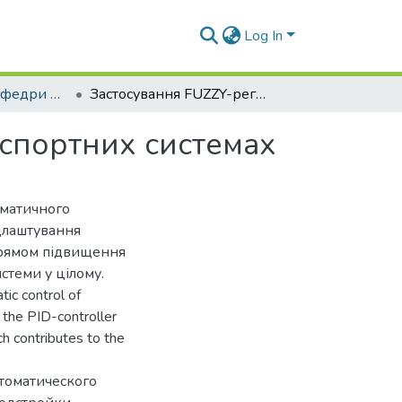
Log In
Наукові статті кафедри ЕП та АПУ
Застосування FUZZY-регуляторів у пневмотранспортних системах
нспортних системах
оматичного
длаштування
прямом підвищення
стеми у цілому.
ic control of
 the PID-controller
ch contributes to the
втоматического