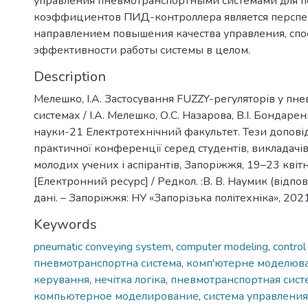
управления пневмотранспортными системами для 
коэффициентов ПИД-контроллера является персп
направлением повышения качества управления, спо
эффективности работы системы в целом.
Description
Мелешко, І.А. Застосування FUZZY-регуляторів у п
системах / І.А. Мелешко, О.С. Назарова, В.І. Бондаре
науки-21 Електротехнічний факультет. Тези допові
практичної конференції серед студентів, викладачів
молодих учених і аспірантів, Запоріжжя, 19–23 квіт
[Електронний ресурс] / Редкол. :В. В. Наумик (відпов
дані. – Запоріжжя: НУ «Запорізька політехніка», 2021
Keywords
pneumatic conveying system
,
computer modeling
,
contro
пневмотранспортна система
,
комп'ютерне моделюв
керування
,
нечітка логіка
,
пневмотранспортная сист
компьютерное моделирование
,
система управления